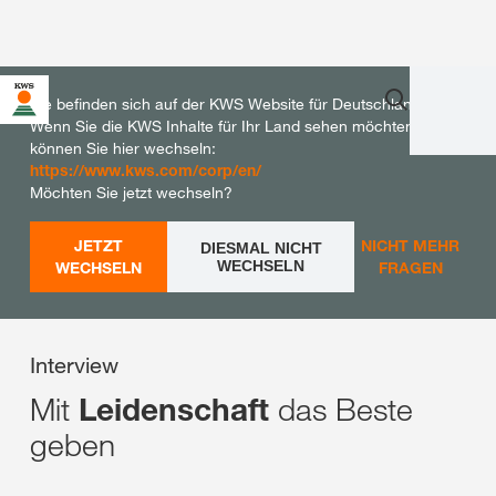
Sie befinden sich auf der KWS Website für Deutschland.
Wenn Sie die KWS Inhalte für Ihr Land sehen möchten,
können Sie hier wechseln:
https://www.kws.com/corp/en/
Möchten Sie jetzt wechseln?
JETZT
NICHT MEHR
DIESMAL NICHT
WECHSELN
WECHSELN
FRAGEN
Interview
Mit
das Beste
Leidenschaft
geben