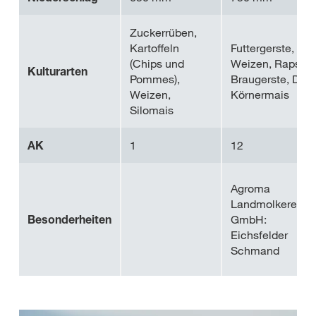
Zuckerrüben,
Kartoffeln
Futtergerste,
(Chips und
Weizen, Raps,
Kulturarten
Pommes),
Braugerste, Dink
Weizen,
Körnermais
Silomais
AK
1
12
Agroma
Landmolkerei
Besonderheiten
GmbH:
Eichsfelder
Schmand