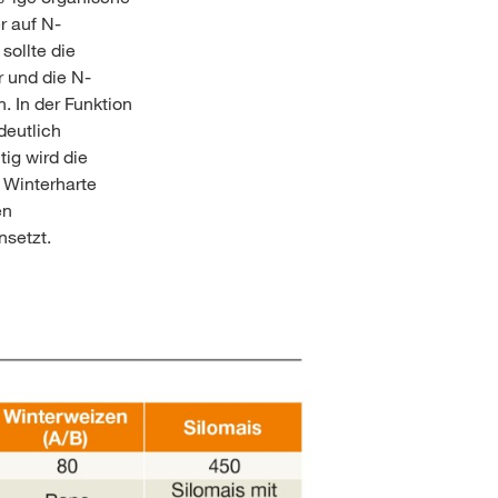
r auf N-
sollte die
 und die N-
. In der Funktion
deutlich
ig wird die
 Winterharte
en
nsetzt.