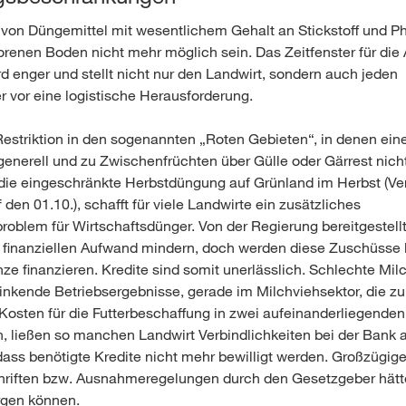
von Düngemittel mit wesentlichem Gehalt an Stickstoff und P
rorenen Boden nicht mehr möglich sein. Das Zeitfenster für di
d enger und stellt nicht nur den Landwirt, sondern auch jeden
vor eine logistische Herausforderung.
Restriktion in den sogenannten „Roten Gebieten“, in denen ei
generell und zu Zwischenfrüchten über Gülle oder Gärrest nich
 die eingeschränkte Herbstdüngung auf Grünland im Herbst (V
uf den 01.10.), schafft für viele Landwirte ein zusätzliches
roblem für Wirtschaftsdünger. Von der Regierung bereitgestellt
n finanziellen Aufwand mindern, doch werden diese Zuschüsse
ze finanzieren. Kredite sind somit unerlässlich. Schlechte Milc
inkende Betriebsergebnisse, gerade im Milchviehsektor, die zu
Kosten für die Futterbeschaffung in zwei aufeinanderliegende
, ließen so manchen Landwirt Verbindlichkeiten bei der Bank 
 dass benötigte Kredite nicht mehr bewilligt werden. Großzügig
riften bzw. Ausnahmeregelungen durch den Gesetzgeber hätte
gen können.