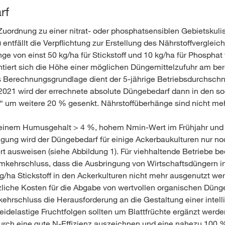
rf
uordnung zu einer nitrat- oder phosphatsensiblen Gebietskuli
entfällt die Verpflichtung zur Erstellung des Nährstoffvergleic
ge von einst 50 kg/ha für Stickstoff und 10 kg/ha für Phosphat 
ntiert sich die Höhe einer möglichen Düngemittelzufuhr am be
 Berechnungsgrundlage dient der 5-jährige Betriebsdurchschni
.2021 wird der errechnete absolute Düngebedarf dann in den 
 um weitere 20 % gesenkt. Nährstoffüberhänge sind nicht meh
 einem Humusgehalt > 4 %, hohem Nmin-Wert im Frühjahr und e
gung wird der Düngebedarf für einige Ackerbaukulturen nur no
rt ausweisen (siehe Abbildung 1). Für viehhaltende Betriebe be
kehrschluss, dass die Ausbringung von Wirtschaftsdüngern i
g/ha Stickstoff in den Ackerkulturen nicht mehr ausgenutzt we
zliche Kosten für die Abgabe von wertvollen organischen Düng
hrschluss die Herausforderung an die Gestaltung einer intell
reidelastige Fruchtfolgen sollten um Blattfrüchte ergänzt werde
urch eine gute N-Effizienz auszeichnen und eine nahezu 100 