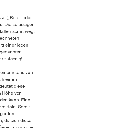
sse („Rote“ oder
hs. Die zulässigen
fallen somit weg.
rechneten
tt einer jeden
sogenannten
r zulässig!
iner intensiven
ch einen
deutet diese
n Höhe von
rden kann. Eine
emitteln. Somit
igenten
n, da sich diese
%-ige organische