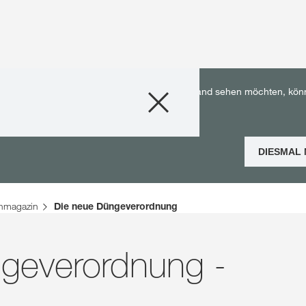
Produkte
utschland. Wenn Sie die KWS Inhalte für Ihr Land sehen möchten, kön
Beratung
DIESMAL
Stories & Event
nmagazin
Die neue Düngeverordnung
Digitale Service
geverordnung -
Über uns
Karriere