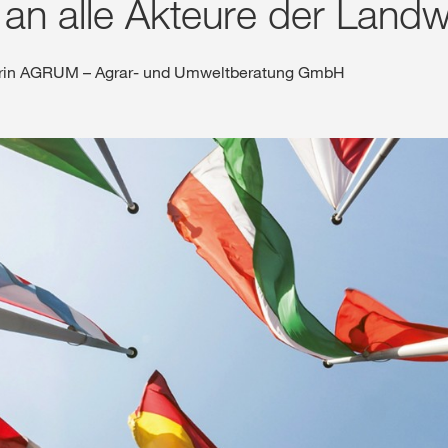
an alle Akteure der Landwi
Shop
aterin AGRUM – Agrar- und Umweltberatung GmbH
Exklusiver Inha
mit
myKWS
RE
Internation
der KWS Gro
kws.com/co