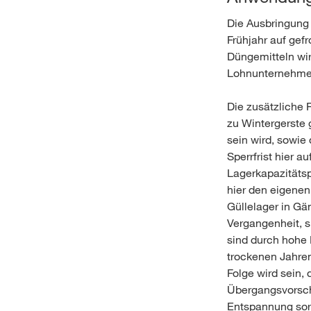
Die Ausbringung 
Frühjahr auf gef
Düngemitteln wir
Lohnunternehmer 
Die zusätzliche 
zu Wintergerste 
sein wird, sowie
Sperrfrist hier a
Lagerkapazitätsp
hier den eigene
Güllelager in Gän
Vergangenheit, s
sind durch hohe 
trockenen Jahren
Folge wird sein,
Übergangsvorsch
Entspannung sor