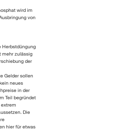
hosphat wird im
e Ausbringung von
ne Herbstdüngung
t mehr zulässig
erschiebung der
e Gelder sollen
 kein neues
hpreise in der
m Teil begründet
n extrem
aussetzen. Die
ere
n hier für etwas