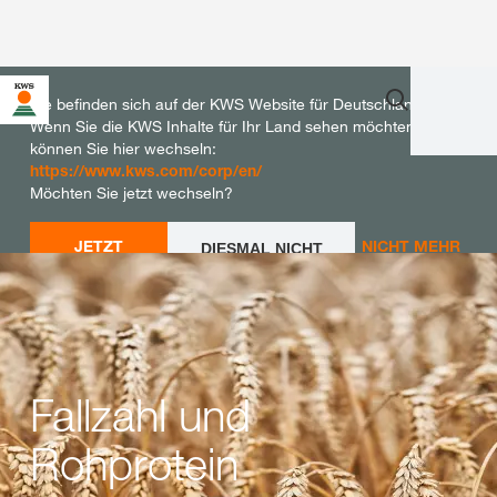
Sie befinden sich auf der KWS Website für Deutschland.
Wenn Sie die KWS Inhalte für Ihr Land sehen möchten,
können Sie hier wechseln:
https://www.kws.com/corp/en/
Möchten Sie jetzt wechseln?
JETZT
NICHT MEHR
DIESMAL NICHT
WECHSELN
WECHSELN
FRAGEN
Fallzahl und
Rohprotein