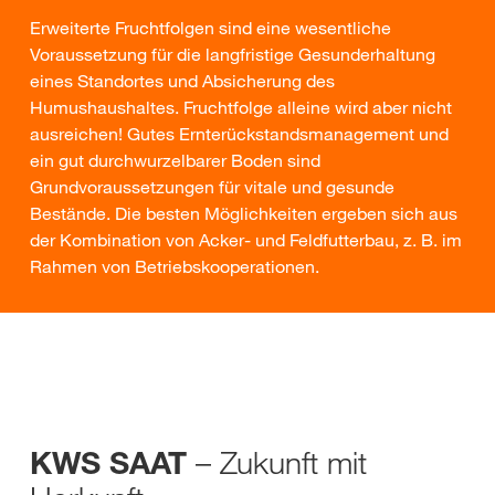
Erweiterte Fruchtfolgen sind eine wesentliche
Voraussetzung für die langfristige Gesunderhaltung
eines Standortes und Absicherung des
Humushaushaltes. Fruchtfolge alleine wird aber nicht
ausreichen! Gutes Ernterückstandsmanagement und
ein gut durchwurzelbarer Boden sind
Grundvoraussetzungen für vitale und gesunde
Bestände. Die besten Möglichkeiten ergeben sich aus
der Kombination von Acker- und Feldfutterbau, z. B. im
Rahmen von Betriebskooperationen.
– Zukunft mit
KWS SAAT