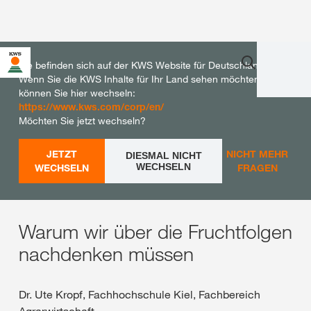
Sie befinden sich auf der KWS Website für Deutschland.
Wenn Sie die KWS Inhalte für Ihr Land sehen möchten,
können Sie hier wechseln:
https://www.kws.com/corp/en/
Möchten Sie jetzt wechseln?
JETZT
NICHT MEHR
DIESMAL NICHT
WECHSELN
WECHSELN
FRAGEN
Warum wir über die Fruchtfolgen
nachdenken müssen
Dr. Ute Kropf, Fachhochschule Kiel, Fachbereich