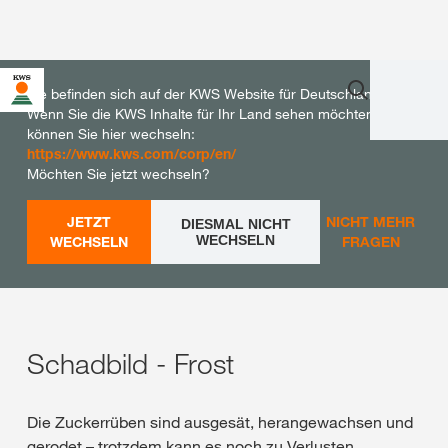
Sie befinden sich auf der KWS Website für Deutschland.
Wenn Sie die KWS Inhalte für Ihr Land sehen möchten,
können Sie hier wechseln:
https://www.kws.com/corp/en/
Möchten Sie jetzt wechseln?
JETZT
NICHT MEHR
DIESMAL NICHT
WECHSELN
WECHSELN
FRAGEN
Schadbild - Frost
Die Zuckerrüben sind ausgesät, herangewachsen und
gerodet – trotzdem kann es noch zu Verlusten