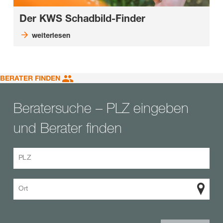
Der KWS Schadbild-Finder
weiterlesen
BERATER FINDEN
Beratersuche – PLZ eingeben
und Berater finden
PLZ
Ort