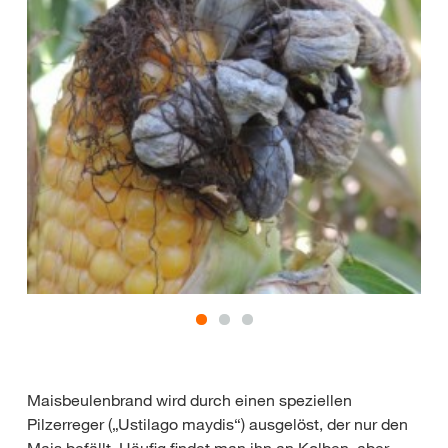
Maisbeulenbrand wird durch einen speziellen
Pilzerreger („Ustilago maydis“) ausgelöst, der nur den