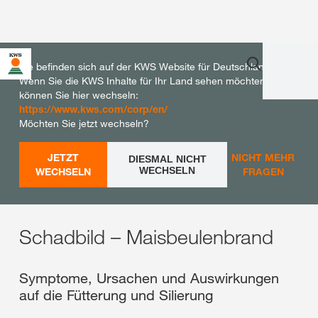
Sie befinden sich auf der KWS Website für Deutschland.
Wenn Sie die KWS Inhalte für Ihr Land sehen möchten,
können Sie hier wechseln:
https://www.kws.com/corp/en/
Möchten Sie jetzt wechseln?
JETZT
NICHT MEHR
DIESMAL NICHT
WECHSELN
WECHSELN
FRAGEN
Schadbild – Maisbeulenbrand
Symptome, Ursachen und Auswirkungen
auf die Fütterung und Silierung