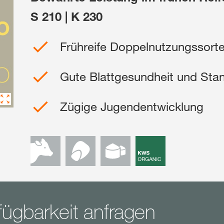
S 210 | K 230
Shop
Frühreife Doppelnutzungssort
Exklusiver Inha
mit
myKWS
Gute Blattgesundheit und Stan
Zügige Jugendentwicklung
RE
Internation
der KWS Gro
kws.com/co
ügbarkeit anfragen