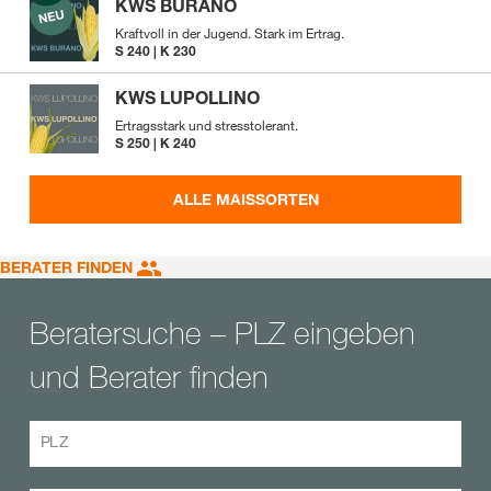
KWS BURANO
Kraftvoll in der Jugend. Stark im Ertrag.
S 240 | K 230
KWS LUPOLLINO
Ertragsstark und stresstolerant.
S 250 | K 240
ALLE MAISSORTEN
BERATER FINDEN
Beratersuche – PLZ eingeben
und Berater finden
PLZ