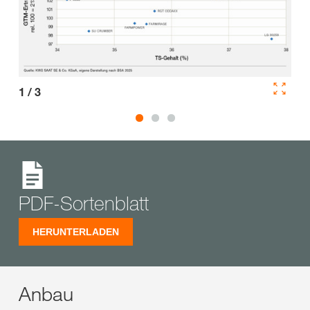
1
/
3
2
/
PDF-Sortenblatt
HERUNTERLADEN
Anbau