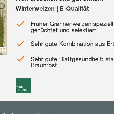
Winterweizen | E-Qualität
Shop
Früher Grannenweizen speziel
gezüchtet und selektiert
Exklusiver Inha
mit
myKWS
Sehr gute Kombination aus Ert
Sehr gute Blattgesundheit: st
RE
Braunrost
Internation
der KWS Gro
kws.com/co