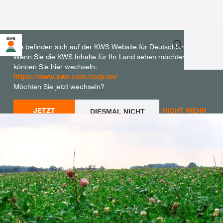
Sie befinden sich auf der KWS Website für Deutschland.
Wenn Sie die KWS Inhalte für Ihr Land sehen möchten,
können Sie hier wechseln:
https://www.kws.com/corp/en/
Möchten Sie jetzt wechseln?
JETZT
NICHT MEHR
DIESMAL NICHT
WECHSELN
WECHSELN
FRAGEN