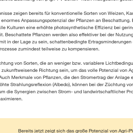
isse zeigen bereits für konventionelle Sorten von Weizen, Kar
 enormes Anpassungspotenzial der Pflanzen an Beschattung. E
lle Kulturen eine erhöhte photosynthetische Effizienz bei gerin
it. Beschattete Pflanzen werden also effektiver bei der Nutzun
it in der Lage zu sein, schattenbedingte Ertragsminderungen
Prozesse zumindest teilweise zu kompensieren.
chtung von Sorten, die an weniger bzw. variablere Lichtbedin
e zukunftweisende Richtung sein, um das volle Potenzial von A
Auch Merkmale von Pflanzen, die den Stromertrag der Anlage 
höhte Strahlungsreflexion (Albedo), können bei der Züchtung vo
 um die Synergien zwischen Strom- und landwirtschaftlicher Pro
aximieren.
Bereits jetzt zeigt sich das große Potenzial von Agri-P