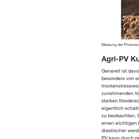
Messung der Photosynt
Agri-PV Ku
Generell ist dav
besonders von ei
trockenstressres
zunehmenden Var
starken Niedersc
eigentlich schatt
zu beobachten. S
einen wichtigen 
drastischer werd
PV kann durch ge