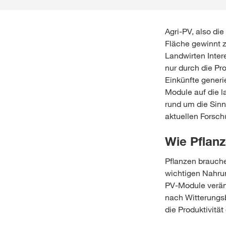
Agri-PV, also d
Fläche gewinnt 
Landwirten Inter
nur durch die Pr
Einkünfte generi
Module auf die l
rund um die Sinn
aktuellen Forsch
Wie Pflan
Pflanzen brauche
wichtigen Nahrun
PV-Module veränd
nach Witterungsb
die Produktivität