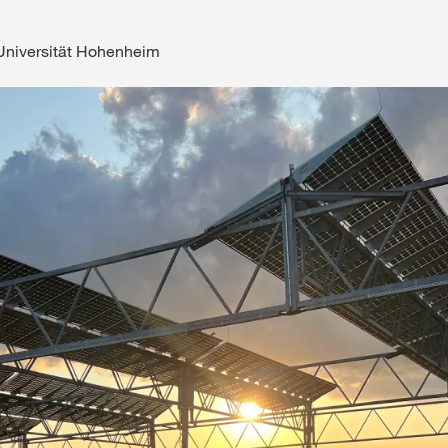
Shop
 Universität Hohenheim
Exklusiver Inha
mit
myKWS
RE
Internation
der KWS Gro
kws.com/co