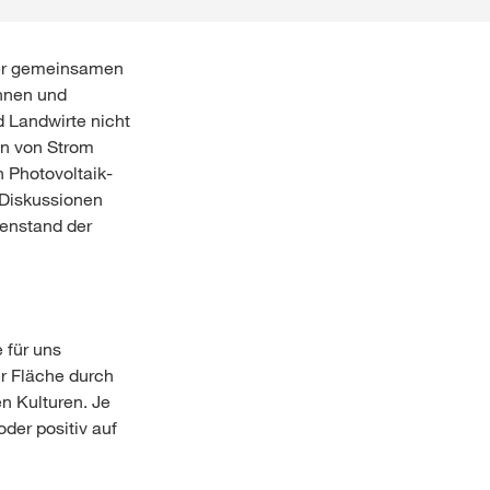
ner gemeinsamen
innen und
d Landwirte nicht
on von Strom
n Photovoltaik-
r Diskussionen
genstand der
 für uns
r Fläche durch
n Kulturen. Je
der positiv auf