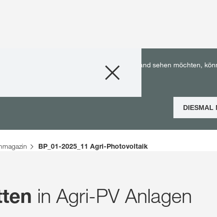
Produkte
utschland. Wenn Sie die KWS Inhalte für Ihr Land sehen möchten, kön
Beratung
DIESMAL
Stories & Event
nmagazin
BP_01-2025_11 Agri-Photovoltaik
Digitale Service
Über uns
in Agri-PV Anlagen
tten
Karriere