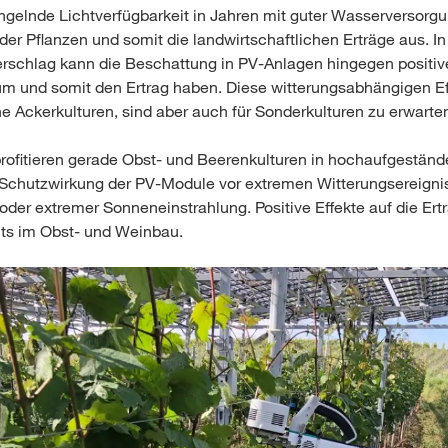
ngelnde Lichtverfügbarkeit in Jahren mit guter Wasserversorgu
 der Pflanzen und somit die landwirtschaftlichen Erträge aus. I
schlag kann die Beschattung in PV-Anlagen hingegen positive
m und somit den Ertrag haben. Diese witterungsabhängigen Ef
che Ackerkulturen, sind aber auch für Sonderkulturen zu erwarte
rofitieren gerade Obst- und Beerenkulturen in hochaufgeständ
n Schutzwirkung der PV-Module vor extremen Witterungsereigni
 oder extremer Sonneneinstrahlung. Positive Effekte auf die Ert
its im Obst- und Weinbau.