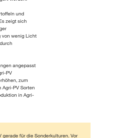
toffeln und
s zeigt sich
ger
g von wenig Licht
 durch
gungen angepasst
gri-PV
erhöhen, zum
n Agri-PV Sorten
duktion in Agri-
V gerade für die Sonderkulturen. Vor