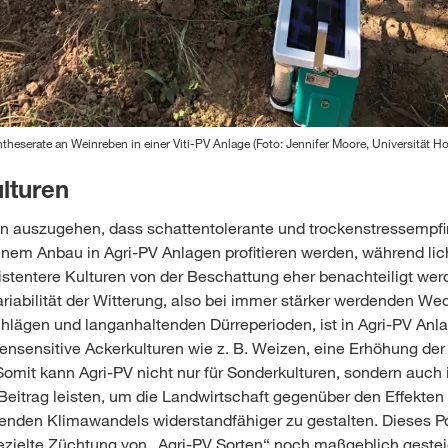
heserate an Weinreben in einer Viti-PV Anlage (Foto: Jennifer Moore, Universität H
lturen
on auszugehen, dass schattentolerante und trockenstressempfi
nem Anbau in Agri-PV Anlagen profitieren werden, während lic
istentere Kulturen von der Beschattung eher benachteiligt werd
iabilität der Witterung, also bei immer stärker werdenden W
hlägen und langanhaltenden Dürreperioden, ist in Agri-PV Anl
ensensitive Ackerkulturen wie z. B. Weizen, eine Erhöhung der 
omit kann Agri-PV nicht nur für Sonderkulturen, sondern auch
Beitrag leisten, um die Landwirtschaft gegenüber den Effekt
enden Klimawandels widerstandfähiger zu gestalten. Dieses Po
zielte Züchtung von „Agri-PV Sorten“ noch maßgeblich gestei