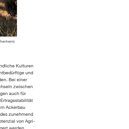
ohenheim).
ndliche Kulturen
htbedürftige und
en. Bei einer
echseln zwischen
agen auch für
Ertragsstabilität
 im Ackerbau
en des zunehmend
tenzial von Agri-
gert werden.