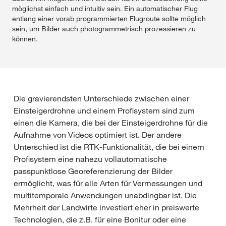
möglichst einfach und intuitiv sein. Ein automatischer Flug
Wind- und Wetterresistenz für maximale Flugstunden und ein
können. Diese Fluggeräte sind aktuell in erster Linie für
entlang einer vorab programmierten Flugroute sollte möglich
performanter photogrammetrischer Workflow zur Auswertung
Dienstleister gedacht. Damit die Mittel sicher, präzise und dicht
sein, um Bilder auch photogrammetrisch prozessieren zu
von Farbluftbildern und multispektralen Daten. Die aus den
über dem Pflanzenbestand ausgebracht werden können,
können.
Bildern abgeleiteten hochgenauen digitalen Orthophotos und
verfügen die Drohnen über ein RTK-GPS, sowie optische und
digitalen Geländemodelle sollen beispielsweise in
radarunterstützte Hindernissensoren. Flüge werden vorab
Applikationskarten und anderen Precision Farming
geplant und nahezu vollautomatisch durchgeführt. Die Nutzlast
Anwendungen eingesetzt werden können.
der „Spritzdrohnen“ liegt aktuell bei 10 - 40 kg, die innerhalb
weniger Minuten ausgebracht werden können. Die
Flächenleistung der Systeme variiert stark mit der
Die gravierendsten Unterschiede zwischen einer
Ausbringmenge und kann z.B. bei Saatgut durchaus 10 ha und
mehr pro Stunde betragen.
Einsteigerdrohne und einem Profisystem sind zum
einen die Kamera, die bei der Einsteigerdrohne für die
Mehr zu Spritzdrohnen finden Sie unterhalb der Übersichts-
Aufnahme von Videos optimiert ist. Der andere
Tabelle unten.
Unterschied ist die RTK-Funktionalität, die bei einem
Profisystem eine nahezu vollautomatische
passpunktlose Georeferenzierung der Bilder
ermöglicht, was für alle Arten für Vermessungen und
multitemporale Anwendungen unabdingbar ist. Die
Mehrheit der Landwirte investiert eher in preiswerte
Technologien, die z.B. für eine Bonitur oder eine