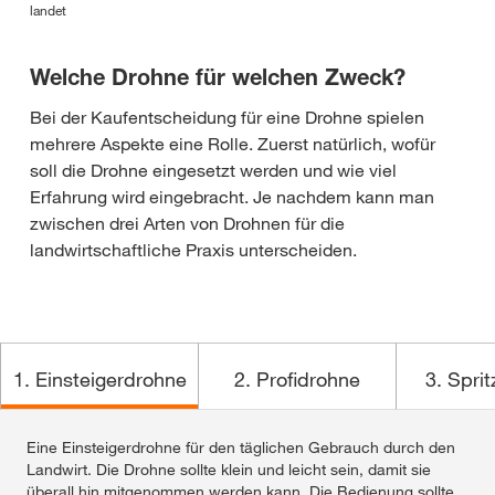
landet
Welche Drohne für welchen Zweck?
Bei der Kaufentscheidung für eine Drohne spielen
mehrere Aspekte eine Rolle. Zuerst natürlich, wofür
soll die Drohne eingesetzt werden und wie viel
Erfahrung wird eingebracht. Je nachdem kann man
zwischen drei Arten von Drohnen für die
landwirtschaftliche Praxis unterscheiden.
1. Einsteigerdrohne
2. Profidrohne
3. Spri
Eine Einsteigerdrohne für den täglichen Gebrauch durch den
Eine Profidrohne für ambitionierte Landwirtschaftsbetriebe
Eine „Spritzdrohne“, d.h. eine Drohne, mit der Saatgut,
Landwirt. Die Drohne sollte klein und leicht sein, damit sie
bzw. landwirtschaftliche Dienstleister. Wichtig sind hier große
Dünger, Pflanzenschutzmittel oder auch Trichogrammakugeln
überall hin mitgenommen werden kann. Die Bedienung sollte
Flächenleistung, möglichst vollautomatischer Flugbetrieb, hohe
zur Maiszünslerbekämpfung gezielt ausgebracht werden