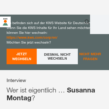
Sie befinden sich auf der KWS Website für Deutschland.
Wenn Sie die KWS Inhalte für Ihr Land sehen möchten,
können Sie hier wechseln:
https://www.kws.com/corp/en/
Möchten Sie jetzt wechseln?
JETZT
NICHT MEHR
DIESMAL NICHT
WECHSELN
WECHSELN
FRAGEN
Interview
Wer ist eigentlich …
Susanna
?
Montag