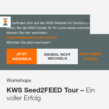
Sie befinden sich auf der KWS Website für Deutschland.
Wenn Sie die KWS Inhalte für Ihr Land sehen möchten,
können Sie hier wechseln:
https://www.kws.com/corp/en/
Möchten Sie jetzt wechseln?
JETZT
NICHT MEHR
DIESMAL NICHT
WECHSELN
WECHSELN
FRAGEN
Workshops
Ein
KWS Seed2FEED Tour –
voller Erfolg