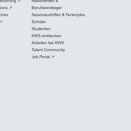
sführung ↗
Absolventen &
tions ↗
Berufseinsteiger
iches
Saisonaushilfen & Ferienjobs
 ↗
Schüler
Studenten
KWS entdecken
Arbeiten bei KWS
Talent Community
Job Portal ↗