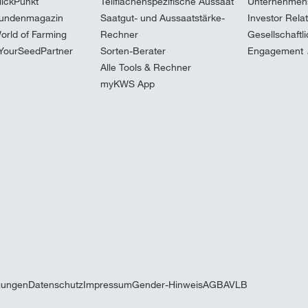
lickPunkt
Teilflächenspezifische Aussaat
Unternehmen
undenmagazin
Saatgut- und Aussaatstärke-
Investor Rela
orld of Farming
Rechner
Gesellschaftl
YourSeedPartner
Sorten-Berater
Engagement
Alle Tools & Rechner
myKWS App
gungen
Datenschutz
Impressum
Gender-Hinweis
AGB
AVLB