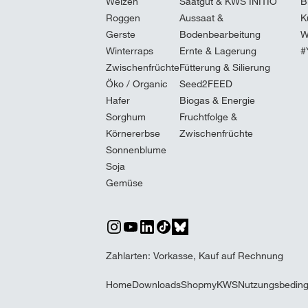
Weizen
Saatgut & KWS INITIO
B
Roggen
Aussaat &
K
Gerste
Bodenbearbeitung
W
Winterraps
Ernte & Lagerung
#
Zwischenfrüchte
Fütterung & Silierung
Öko / Organic
Seed2FEED
Hafer
Biogas & Energie
Sorghum
Fruchtfolge &
Körnererbse
Zwischenfrüchte
Sonnenblume
Soja
Gemüse
Zahlarten: Vorkasse, Kauf auf Rechnung
Home
Downloads
Shop
myKWS
Nutzungsbedin