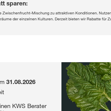
tt sparen:
Shop
hre Zwischenfrucht-Mischung zu attraktiven Konditionen. Nutzen
träume der einzelnen Kulturen. Derzeit bieten wir Rabatte für 
Exklusiver Inha
mit
myKWS
RE
Internation
zum
31.08.2026
der KWS Gro
it
kws.com/co
einen KWS Berater