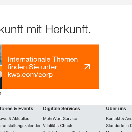
unft mit Herkunft.
Internationale Themen
finden Sie unter
kws.com/corp
e
tories & Events
Digitale Services
Über uns
ews & Aktuelles
MehrWert-Service
Kontakt & An
eranstaltungskalender
Vitalitäts-Check
Standorte in 