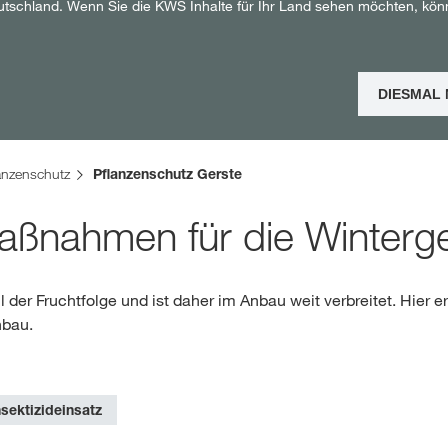
utschland. Wenn Sie die KWS Inhalte für Ihr Land sehen möchten, kön
Shop
DIESMAL
Exklusiver Inha
mit
myKWS
anzenschutz
Pflanzenschutz Gerste
aßnahmen für die Winterge
RE
il der Fruchtfolge und ist daher im Anbau weit verbreitet. Hier 
nbau.
Internation
der KWS Gro
kws.com/co
nsektizideinsatz