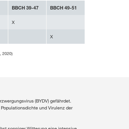
BBCH 39-47
BBCH 49-51
X
X
, 2020)
erzwergungsvirus (BYDV) gefährdet.
, Populationsdichte und Virulenz der
chst sonniger Witterung eine intensive