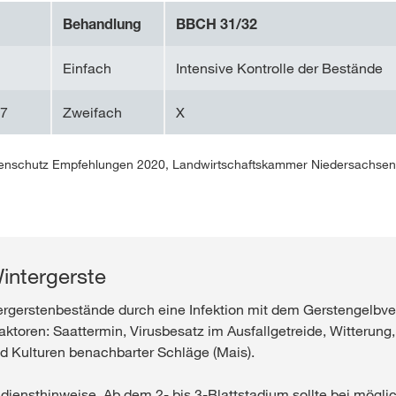
Behandlung
BBCH 31/32
Einfach
Intensive Kontrolle der Bestände
37
Zweifach
X
nschutz Empfehlungen 2020, Landwirtschaftskammer Niedersachsen
Wintergerste
tergerstenbestände durch eine Infektion mit dem Gerstengelbv
Faktoren: Saattermin, Virusbesatz im Ausfallgetreide, Witterung
nd Kulturen benachbarter Schläge (Mais).
ndiensthinweise. Ab dem 2- bis 3-Blattstadium sollte bei mögli