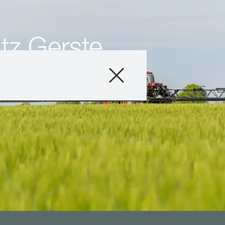
tz Gerste
Produkte
Beratung
Stories & Event
Digitale Service
Über uns
Karriere