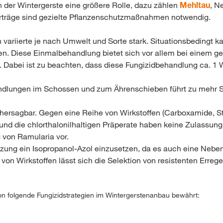
n der Wintergerste eine größere Rolle, dazu zählen
Mehltau
, N
rträge sind gezielte Pflanzenschutzmaßnahmen notwendig.
variierte je nach Umwelt und Sorte stark. Situationsbedingt k
. Diese Einmalbehandlung bietet sich vor allem bei einem ge
 Dabei ist zu beachten, dass diese Fungizidbehandlung ca. 1
andlungen im Schossen und zum Ährenschieben führt zu mehr 
rhersagbar. Gegen eine Reihe von Wirkstoffen (Carboxamide, St
und die chlorthalonilhaltigen Präperate haben keine Zulassung
 von Ramularia vor.
itzung ein Isopropanol-Azol einzusetzen, da es auch eine Nebe
 von Wirkstoffen lässt sich die Selektion von resistenten Erre
tion folgende Fungizidstrategien im Wintergerstenanbau bewährt: