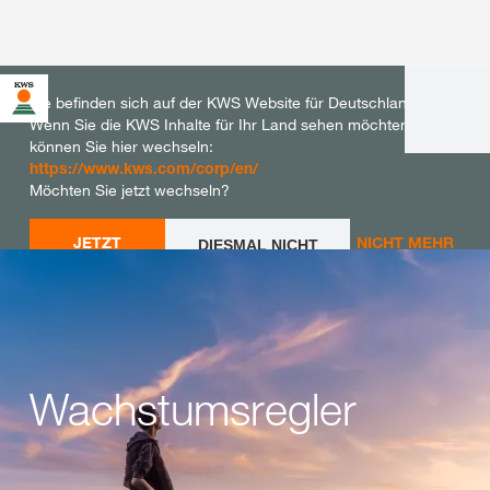
Sie befinden sich auf der KWS Website für Deutschland.
Wenn Sie die KWS Inhalte für Ihr Land sehen möchten,
können Sie hier wechseln:
https://www.kws.com/corp/en/
Möchten Sie jetzt wechseln?
JETZT
NICHT MEHR
DIESMAL NICHT
WECHSELN
WECHSELN
FRAGEN
Wachstumsregler