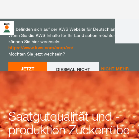
Sie befinden sich auf der KWS Website für Deutschland.
Wenn Sie die KWS Inhalte für Ihr Land sehen möchten,
können Sie hier wechseln:
https://www.kws.com/corp/en/
Möchten Sie jetzt wechseln?
JETZT
NICHT MEHR
DIESMAL NICHT
WECHSELN
WECHSELN
FRAGEN
Saatgutqualität und -
produktion Zuckerrübe