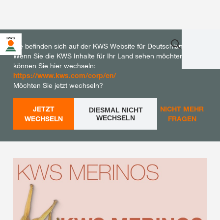
Sie befinden sich auf der KWS Website für Deutschland.
Wenn Sie die KWS Inhalte für Ihr Land sehen möchten,
können Sie hier wechseln:
https://www.kws.com/corp/en/
Möchten Sie jetzt wechseln?
JETZT
NICHT MEHR
DIESMAL NICHT
WECHSELN
WECHSELN
FRAGEN