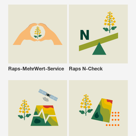
Raps-MehrWert-Service
Raps N-Check