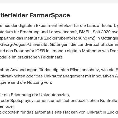
tierfelder FarmerSpace
ines der digitalen Experimentierfelder für die Landwirtschaft,
terium für Ernährung und Landwirtschaft, BMEL. Seit 2020 eva
tpartner, das Institut für Zuckerrübenforschung (IfZ) in Göttinge
 Georg-August-Universität Göttingen, die Landwirtschaftskam
nd das Fraunhofer IOSB in Ilmenau digitale Methoden wie Dro
elle im praktischen Feldeinsatz.
tehen Anwendungen für den digitalen Pflanzenschutz, wie die
lattkrankheiten oder das Unkrautmanagement mit innovativen A
spiele sind die Nutzung von:
r die Erkennung der Unkrautspezies,
 oder Spotspraysystemen zur teilflächenspezifischen Kontrolle
ten oder
robotern für das automatisierte Hacken von Unkraut in Zuck