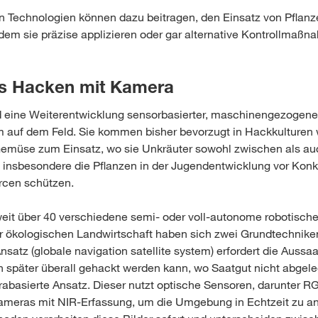
n Technologien können dazu beitragen, den Einsatz von Pflan
ndem sie präzise applizieren oder gar alternative Kontrollmaß
s Hacken mit Kamera
d eine Weiterentwicklung sensorbasierter, maschinengezogen
m auf dem Feld. Sie kommen bisher bevorzugt in Hackkulturen 
Gemüse zum Einsatz, wo sie Unkräuter sowohl zwischen als au
 insbesondere die Pflanzen in der Jugendentwicklung vor Kon
rcen schützen.
eit über 40 verschiedene semi- oder voll-autonome robotisch
r ökologischen Landwirtschaft haben sich zwei Grundtechniken 
satz (globale navigation satellite system) erfordert die Aussa
 später überall gehackt werden kann, wo Saatgut nicht abgele
rabasierte Ansatz. Dieser nutzt optische Sensoren, darunter R
ameras mit NIR-Erfassung, um die Umgebung in Echtzeit zu an