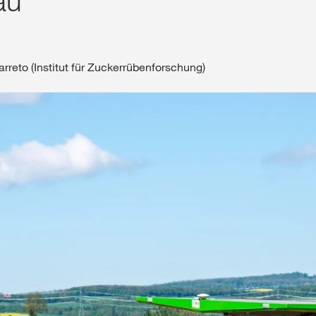
au
Shop
arreto (Institut für Zuckerrübenforschung)
Exklusiver Inha
mit
myKWS
RE
Internation
der KWS Gro
kws.com/co