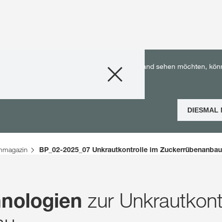
Produkte
utschland. Wenn Sie die KWS Inhalte für Ihr Land sehen möchten, kön
Beratung
DIESMAL
Stories & Event
nmagazin
BP_02-2025_07 Unkrautkontrolle im Zuckerrübenanbau
Digitale Service
Über uns
zur Unkrautkontr
hnologien
Karriere