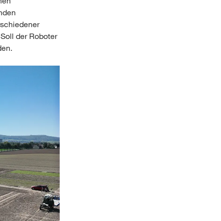
hen
enden
erschiedener
Soll der Roboter
den.