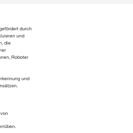
 gefördert durch
luieren und
n, die
mer
hnen, Roboter
 Erkennung und
nsätzen.
 von
errüben.