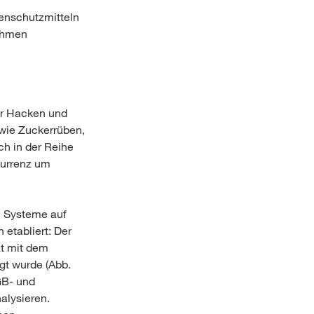
zenschutzmitteln
nahmen
er Hacken und
wie Zuckerrüben,
ch in der Reihe
kurrenz um
e Systeme auf
etabliert: Der
at mit dem
gt wurde (Abb.
GB- und
alysieren.