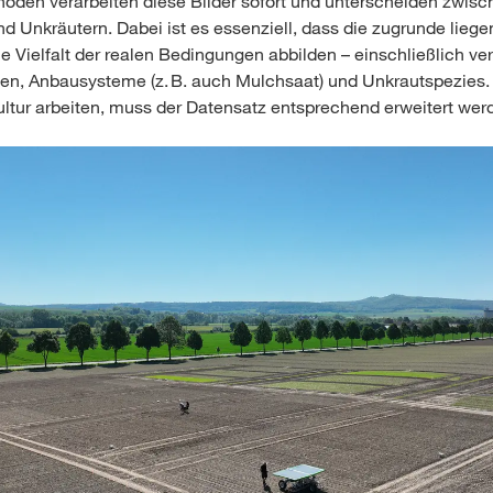
oden verarbeiten diese Bilder sofort und unterscheiden zwisc
nd Unkräutern. Dabei ist es essenziell, dass die zugrunde lieg
ie Vielfalt der realen Bedingungen abbilden – einschließlich v
en, Anbausysteme (z. B. auch Mulchsaat) und Unkrautspezies. 
ultur arbeiten, muss der Datensatz entsprechend erweitert wer