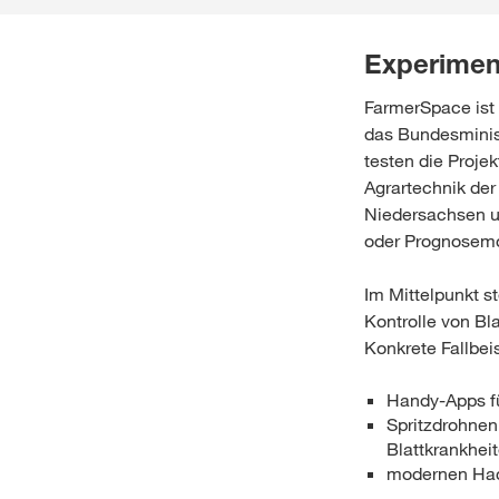
Experimen
FarmerSpace ist e
das Bundesminis
testen die Projek
Agrartechnik der
Niedersachsen u
oder Prognosemod
Im Mittelpunkt s
Kontrolle von B
Konkrete Fallbei
Handy-Apps fü
Spritzdrohnen
Blattkrankhei
modernen Hack