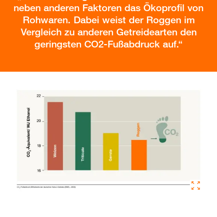
neben anderen Faktoren das Ökoprofil von
Rohwaren. Dabei weist der Roggen im
Vergleich zu anderen Getreidearten den
geringsten CO2-Fußabdruck auf.