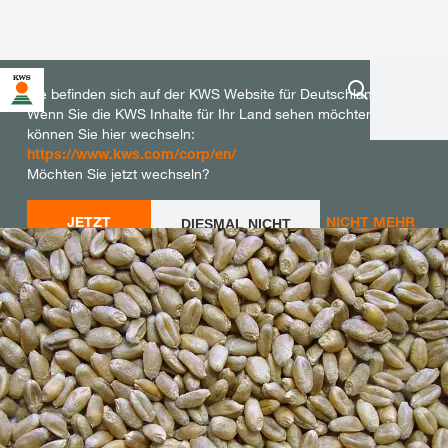
Sie befinden sich auf der KWS Website für Deutschland.
Wenn Sie die KWS Inhalte für Ihr Land sehen möchten,
können Sie hier wechseln:
https://www.kws.com/corp/en/
Möchten Sie jetzt wechseln?
JETZT
NICHT MEHR
DIESMAL NICHT
WECHSELN
WECHSELN
FRAGEN