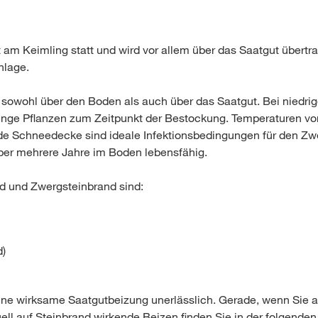
 am Keimling statt und wird vor allem über das Saatgut übertra
nlage.
gt sowohl über den Boden als auch über das Saatgut. Bei niedr
unge Pflanzen zum Zeitpunkt der Bestockung. Temperaturen von 
de Schneedecke sind ideale Infektionsbedingungen für den Zw
ber mehrere Jahre im Boden lebensfähig.
d und Zwergsteinbrand sind:
d)
e wirksame Saatgutbeizung unerlässlich. Gerade, wenn Sie au
l auf Steinbrand wirkende Beizen finden Sie in der folgenden 