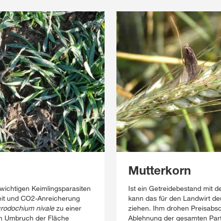
Mutterkorn
wichtigen Keimlingsparasiten
Ist ein Getreidebestand mit d
keit und CO2-Anreicherung
kann das für den Landwirt d
rodochium nivale
zu einer
ziehen. Ihm drohen Preisabsc
en Umbruch der Fläche
Ablehnung der gesamten Part