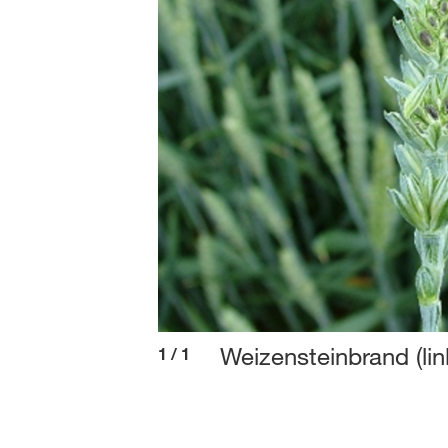
Weizensteinbrand (li
1
/
1