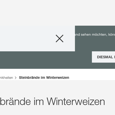
Produkte
utschland. Wenn Sie die KWS Inhalte für Ihr Land sehen möchten, kön
Beratung
DIESMAL
Stories & Event
nkheiten
Steinbrände im Winterweizen
Digitale Service
Über uns
nbrände im Winterweizen
Karriere