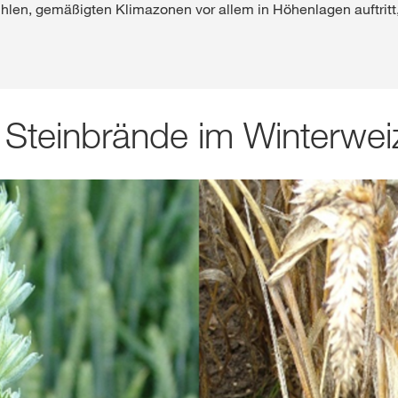
len, gemäßigten Klimazonen vor allem in Höhenlagen auftritt, 
Shop
Exklusiver Inha
- Steinbrände im Winterwei
mit
myKWS
RE
Internation
der KWS Gro
kws.com/co