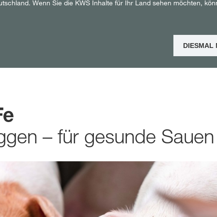
utschland. Wenn Sie die KWS Inhalte für Ihr Land sehen möchten, kön
Shop
DIESMAL
Exklusiver Inha
mit
myKWS
Fe
RE
ggen – für gesunde Sauen
Internation
der KWS Gro
kws.com/co