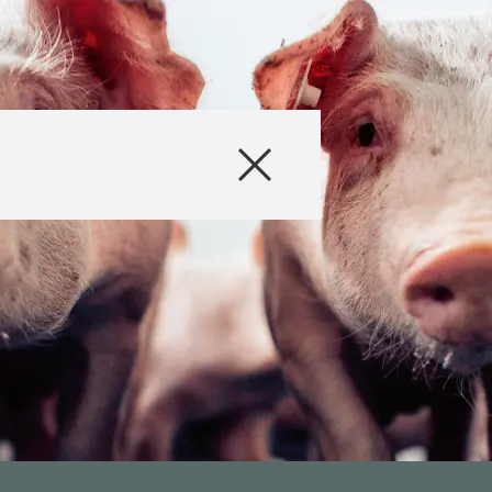
Produkte
Beratung
Stories & Event
Digitale Service
Über uns
Karriere