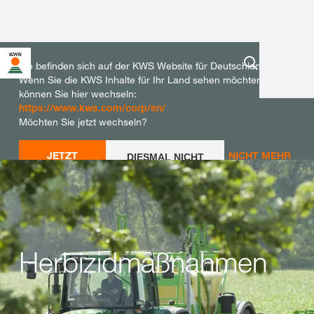
Sie befinden sich auf der KWS Website für Deutschland.
Wenn Sie die KWS Inhalte für Ihr Land sehen möchten,
können Sie hier wechseln:
https://www.kws.com/corp/en/
Möchten Sie jetzt wechseln?
JETZT
NICHT MEHR
DIESMAL NICHT
WECHSELN
WECHSELN
FRAGEN
Herbizidmaßnahmen