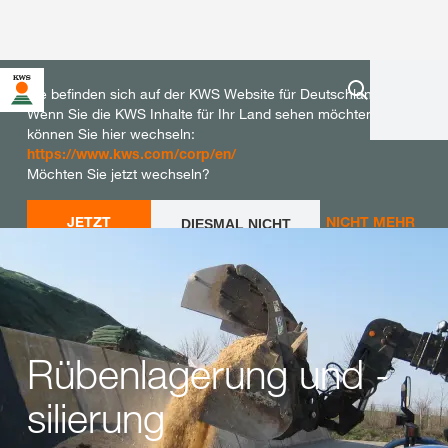
Sie befinden sich auf der KWS Website für Deutschland.
Wenn Sie die KWS Inhalte für Ihr Land sehen möchten,
können Sie hier wechseln:
https://www.kws.com/corp/en/
Möchten Sie jetzt wechseln?
JETZT
NICHT MEHR
DIESMAL NICHT
WECHSELN
WECHSELN
FRAGEN
Rübenlagerung und -
silierung