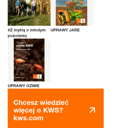
#Z myślą o młodym
UPRAWY JARE
pokoleniu
UPRAWY OZIME
Chcesz wiedzieć
więcej o KWS?
kws.com