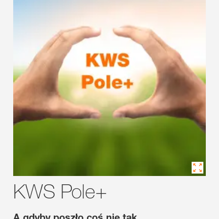
KWS Pole+
A gdyby poszło coś nie tak...