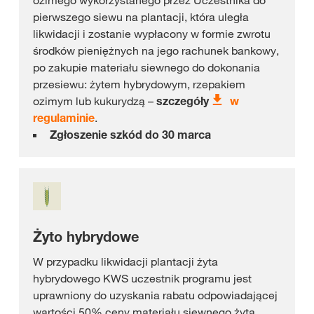
ozimego wykorzystanego przez Uczestnika do
pierwszego siewu na plantacji, która uległa
likwidacji i zostanie wypłacony w formie zwrotu
środków pieniężnych na jego rachunek bankowy,
po zakupie materiału siewnego do dokonania
przesiewu: żytem hybrydowym, rzepakiem
ozimym lub kukurydzą –
szczegóły
w
regulaminie
.
Zgłoszenie szkód do 30 marca
Żyto hybrydowe
W przypadku likwidacji plantacji żyta
hybrydowego KWS uczestnik programu jest
uprawniony do uzyskania rabatu odpowiadającej
wartości 50% ceny materiału siewnego żyta