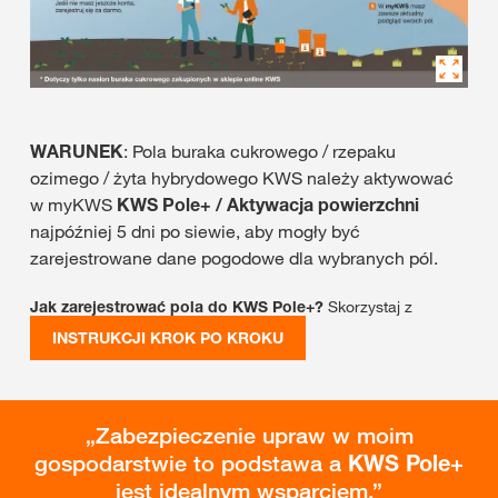
WARUNEK
: Pola buraka cukrowego / rzepaku
ozimego / żyta hybrydowego KWS należy aktywować
w myKWS
KWS Pole+ / Aktywacja powierzchni
najpóźniej 5 dni po siewie, aby mogły być
zarejestrowane dane pogodowe dla wybranych pól.
Jak zarejestrować pola do KWS Pole+?
Skorzystaj z
INSTRUKCJI KROK PO KROKU
Zabezpieczenie upraw w moim
gospodarstwie to podstawa a
KWS Pole+
jest idealnym wsparciem.