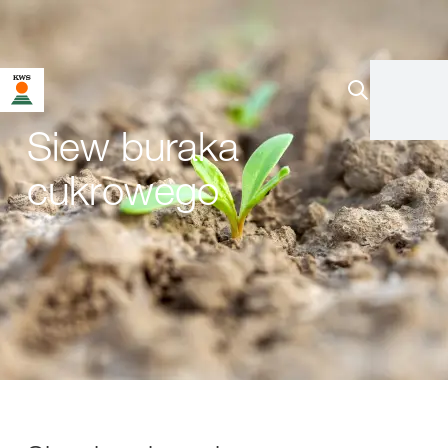
Siew buraka
cukrowego