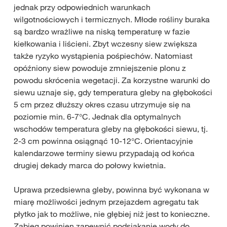
jednak przy odpowiednich warunkach
wilgotnościowych i termicznych​. Młode rośliny buraka
są bardzo wrażliwe na niską temperaturę w fazie
kiełkowania i liścieni. Zbyt wczesny siew zwiększa
także ryzyko wystąpienia pośpiechów. Natomiast
opóźniony siew powoduje zmniejszenie plonu z
powodu skrócenia wegetacji. Za korzystne warunki do
siewu uznaje się, gdy temperatura gleby na głębokości
5 cm przez dłuższy okres czasu utrzymuje się na
poziomie min. 6-7°C. Jednak dla optymalnych
wschodów temperatura gleby na głębokości siewu, tj.
2-3 cm powinna osiągnąć 10-12°C. Orientacyjnie
kalendarzowe terminy siewu przypadają od końca
drugiej dekady marca do połowy kwietnia.
Uprawa przedsiewna gleby, powinna być wykonana w
miarę możliwości jednym przejazdem agregatu tak
płytko jak to możliwe, nie głębiej niż jest to konieczne.
Zabieg powinien zapewnić podsiąkanie wody do