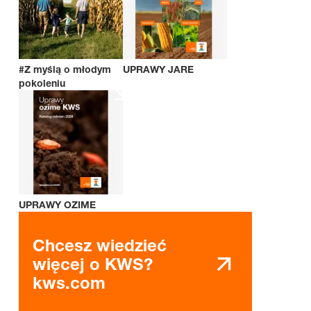
#Z myślą o młodym
UPRAWY JARE
pokoleniu
UPRAWY OZIME
Chcesz wiedzieć
więcej o KWS?
kws.com