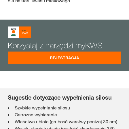
dla bakterii kwasu mlekowego.
Korzystaj z narzędzi myKWS
REJESTRACJA
Sugestie dotyczące wypełnienia silosu
Szybkie wypełnianie silosu
Ostrożne wybieranie
Właściwe ubicie (grubość warstwy poniżej 30 cm)
Wysoki stopień ubicia (gęstość składowania 230–