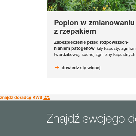
Poplon w zmianowaniu
z rzepakiem
Zabezpieczenie przed rozpowszech-
nianiem patogenów
: kiły kapusty, zgniliz
twardzikowej, suchej zgnilizny kapustnych
dowiedz się więcej
znajdź doradcę KWS
Znajdź swojego 