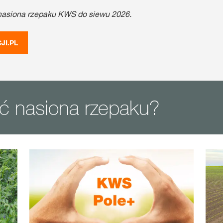
nasiona rzepaku KWS do siewu 2026.
JI.PL
ć nasiona rzepaku?