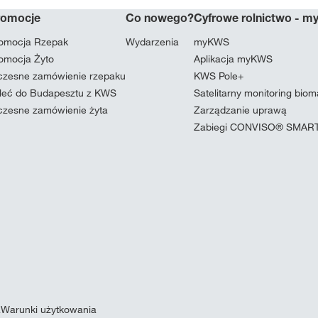
romocje
Co nowego?
Cyfrowe rolnictwo - 
omocja Rzepak
Wydarzenia
myKWS
omocja Żyto
Aplikacja myKWS
zesne zamówienie rzepaku
KWS Pole+
leć do Budapesztu z KWS
Satelitarny monitoring bio
zesne zamówienie żyta
Zarządzanie uprawą
Zabiegi CONVISO® SMAR
a
Warunki użytkowania