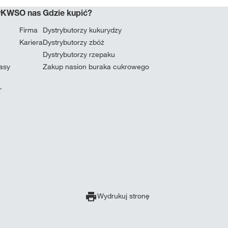
myKWS
O nas
Gdzie kupić?
Firma
Dystrybutorzy kukurydzy
Kariera
Dystrybutorzy zbóż
Dystrybutorzy rzepaku
masy
Zakup nasion buraka cukrowego
T
Wydrukuj stronę