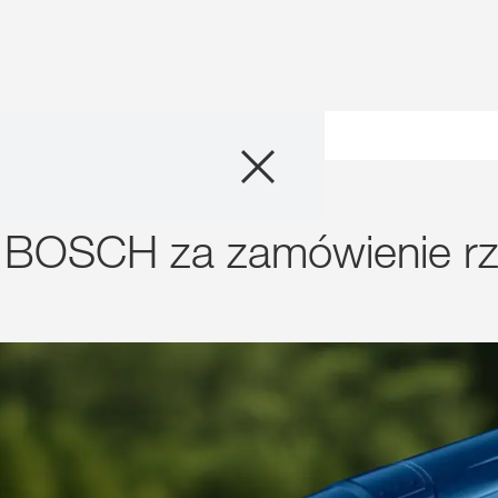
Produkty
rzepaku
Doradztwo
wa BOSCH za zamówienie 
Promocje
Co nowego?
Cyfrowe rolnict
myKWS
O nas