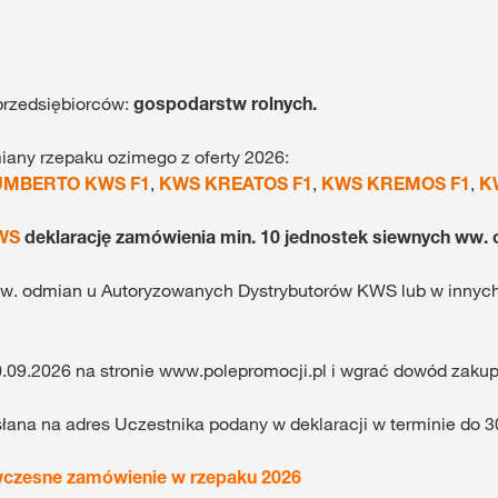
przedsiębiorców:
gospodarstw rolnych.
any rzepaku ozimego z oferty 2026:
UMBERTO KWS F1
,
KWS KREATOS F1
,
KWS KREMOS F1
,
K
KWS
deklarację zamówienia min. 10 jednostek siewnych ww. 
 ww. odmian u Autoryzowanych Dystrybutorów KWS lub w inny
o 30.09.2026 na stronie www.polepromocji.pl i wgrać dowód za
łana na adres Uczestnika podany w deklaracji w terminie do 3
wczesne zamówienie w rzepaku 2026