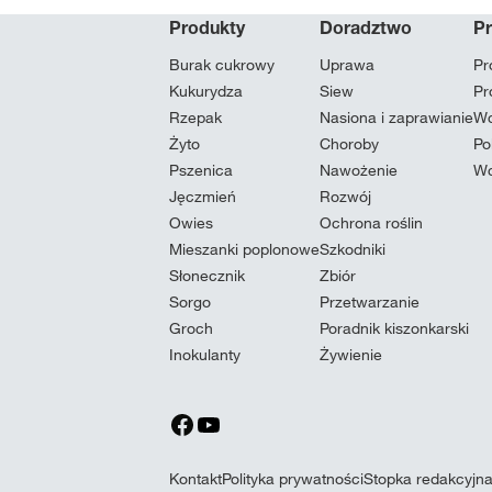
Produkty
Doradztwo
P
Burak cukrowy
Uprawa
Pr
Kukurydza
Siew
Pr
Rzepak
Nasiona i zaprawianie
Wc
Żyto
Choroby
Po
Pszenica
Nawożenie
Wc
Jęczmień
Rozwój
Owies
Ochrona roślin
Mieszanki poplonowe
Szkodniki
Słonecznik
Zbiór
Sorgo
Przetwarzanie
Groch
Poradnik kiszonkarski
Inokulanty
Żywienie
Kontakt
Polityka prywatności
Stopka redakcyjn