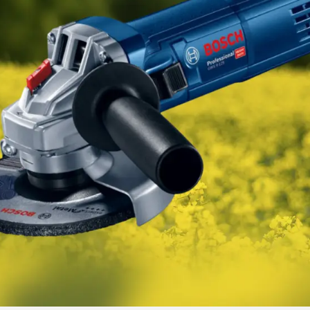
Gdzie kupić?
Sklep
myKWS
ekskl
wsparcie dla r
ZA
ZARE
Międzynaro
Grupy KWS 
kws.com/co