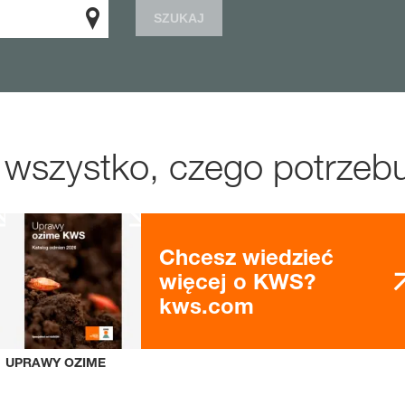
SZUKAJ
 wszystko, czego potrzebu
Chcesz wiedzieć
więcej o KWS?
kws.com
UPRAWY OZIME