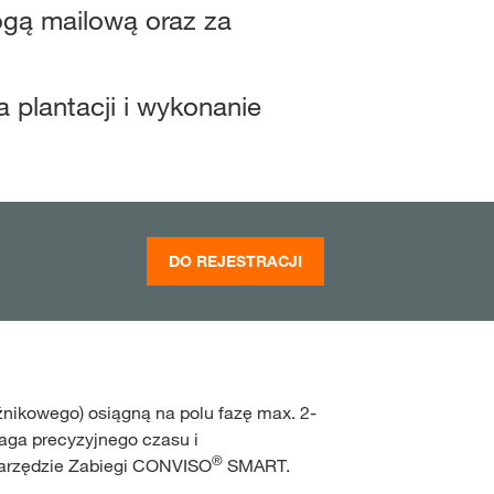
gą mailową oraz za
Inokulanty
Poradnik kiszonkarski
Zarządzanie uprawą
Kariera
Dystrybutorzy zbóż
ja plantacji i wykonanie
Żywienie
Zabiegi CONVISO® SM
Dystrybutorzy rzepaku
Zakup nasion buraka c
uzywne
olników
DO REJESTRACJI
LOGUJ SIĘ
JESTRUJ SIĘ
nikowego) osiągną na polu fazę max. 2-
dowe tematy
aga precyzyjnego czasu i
na
®
arzędzie Zabiegi CONVISO
SMART.
rp