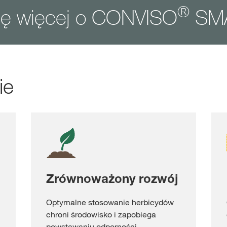
®
ię więcej o CONVISO
SM
ie
Zrównoważony rozwój
Optymalne stosowanie herbicydów
chroni środowisko i zapobiega
powstawaniu odporności.