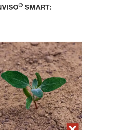
®
ONVISO
SMART: