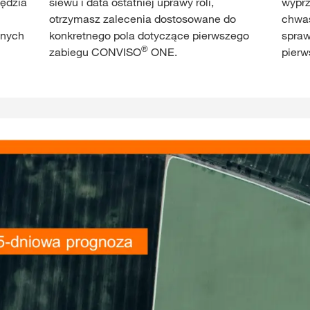
zędzia
siewu i data ostatniej uprawy roli,
wyprz
otrzymasz zalecenia dostosowane do
chwas
nnych
konkretnego pola dotyczące pierwszego
spraw
®
zabiegu CONVISO
ONE.
pier