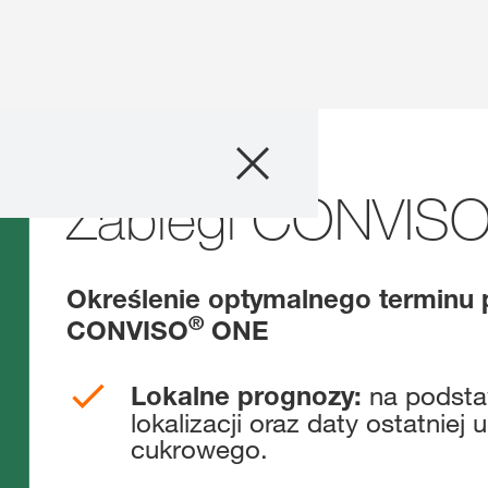
Produkty
egi CONVISO® SMART
Zabiegi CONVIS
Doradztwo
Promocje
Określenie optymalnego terminu 
®
CONVISO
ONE
Co nowego?
Cyfrowe rolnict
na podsta
Lokalne prognozy:
myKWS
lokalizacji oraz daty ostatniej 
cukrowego.
O nas