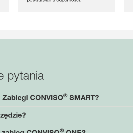
 pytania
®
ia Zabiegi CONVISO
SMART?
rzędzie?
®
ć zabieg CONVISO
ONE?