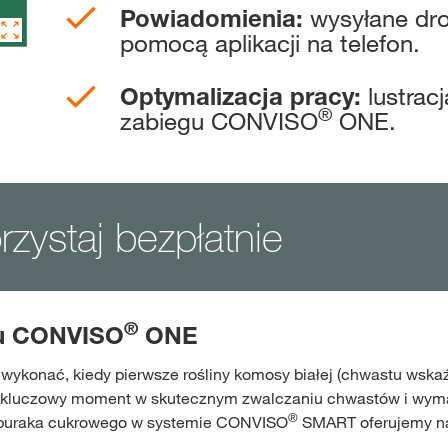
wysyłane dro
Powiadomienia:
pomocą aplikacji na telefon.
Gdzie kupić?
lustrac
Optymalizacja pracy:
Sklep
®
zabiegu CONVISO
ONE.
myKWS
ekskl
wsparcie dla r
orzystaj bezpłatnie
ZA
ZARE
®
gu CONVISO
ONE
ykonać, kiedy pierwsze rośliny komosy białej (chwastu wskaź
Międzynaro
 to kluczowy moment w skutecznym zwalczaniu chwastów i wym
Grupy KWS 
®
y buraka cukrowego w systemie CONVISO
SMART oferujemy n
kws.com/co