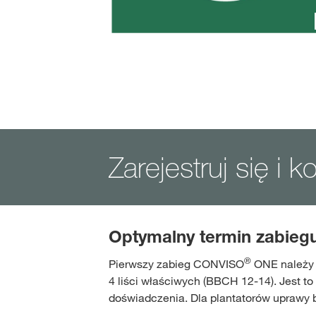
Zarejestruj się i k
Optymalny termin zabie
®
Pierwszy zabieg CONVISO
ONE należy w
4 liści właściwych (BBCH 12-14). Jest
doświadczenia. Dla plantatorów upraw