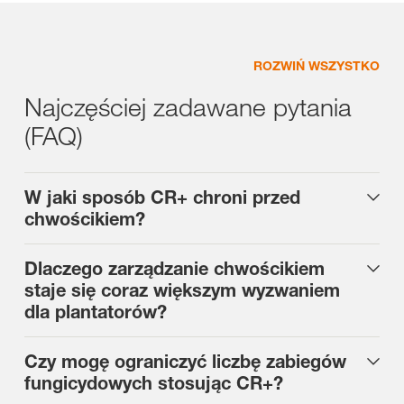
Zamknięte koło zagrożenia przez chwościka
Zrównoważona ochrona
buraka
Inwestycja w ochronę CR+ to mniejsza presja selekcyjna na
stosowane fungicydy oraz mniejsza presja na odmiany buraka
Mniejsza dostępność środków fungicydowych ogranicza
ROZWIŃ WSZYSTKO
cukrowego.
skuteczność zwalczania chwościka buraka, przez co
gromadzi się więcej materiału zakażonego w glebie.
Najczęściej zadawane pytania
Zakażone liście z bieżącego roku stanowią punkt wyjścia dla
większej presji chwościka w kolejnych latach uprawy buraka
(FAQ)
cukrowego.
W jaki sposób CR+ chroni przed
chwościkiem?
Dlaczego zarządzanie chwościkiem
staje się coraz większym wyzwaniem
dla plantatorów?
Czy mogę ograniczyć liczbę zabiegów
fungicydowych stosując CR+?