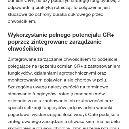
odmian CR+, należy połączyć strategię fungicydową z
odpowiednią praktyką rolniczą. To połączenie jest
kluczowe do ochrony buraka cukrowego przed
chwościkiem.
Wykorzystanie pełnego potencjału CR+
poprzez zintegrowane zarządzanie
chwościkiem
Zintegrowane zarządzanie chwościkiem to podejście
polegające na łączeniu odmian CR+ z zastosowaniem
fungicydów, działaniami agrotechnicznymi oraz
monitorowaniem pojawienia się choroby w polu.
Szczególną uwagę należy zwrócić na terminowe
stosowanie fungicydów, rotację mechanizmów
działania w celu zachowania ich skuteczności oraz
sposób aplikacji fungicydów (odpowiednie warunki
pogodowe, wystarczająca ilość wody). Całe podejście
zintegrowanego zarządzania chwościkiem ma na celu
spowolnienie rozwoju choroby, zmniejszenie poziomu