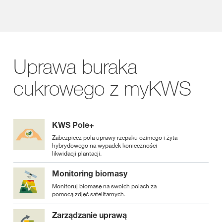
Uprawa buraka
cukrowego z myKWS
KWS Pole+
Zabezpiecz pola uprawy rzepaku ozimego i żyta
hybrydowego na wypadek konieczności
likwidacji plantacji.
Monitoring biomasy
Monitoruj biomasę na swoich polach za
pomocą zdjęć satelitarnych.
Zarządzanie uprawą