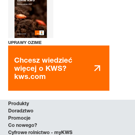
UPRAWY OZIME
Chcesz wiedzieć
więcej o KWS?
kws.com
Produkty
Doradztwo
Promocje
Co nowego?
Cyfrowe rolnictwo - myKWS