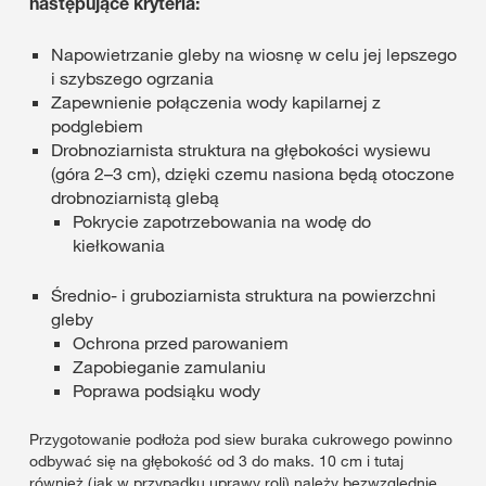
następujące kryteria:
Napowietrzanie gleby na wiosnę w celu jej lepszego
i szybszego ogrzania
Zapewnienie połączenia wody kapilarnej z
podglebiem
Drobnoziarnista struktura na głębokości wysiewu
(góra 2–3 cm), dzięki czemu nasiona będą otoczone
drobnoziarnistą glebą
Pokrycie zapotrzebowania na wodę do
kiełkowania
Średnio- i gruboziarnista struktura na powierzchni
gleby
Ochrona przed parowaniem
Zapobieganie zamulaniu
Poprawa podsiąku wody
Przygotowanie podłoża pod siew buraka cukrowego powinno
odbywać się na głębokość od 3 do maks. 10 cm i tutaj
również (jak w przypadku uprawy roli) należy bezwzględnie