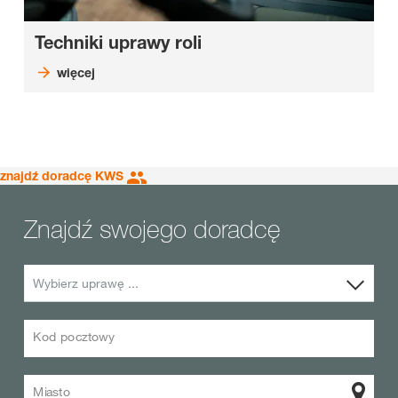
Techniki uprawy roli
więcej
znajdź doradcę KWS
Znajdź swojego doradcę
Wybierz uprawę ...
Kod pocztowy
Miasto