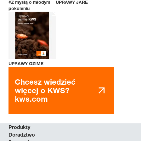
#Z myślą o młodym
UPRAWY JARE
pokoleniu
UPRAWY OZIME
Chcesz wiedzieć
więcej o KWS?
kws.com
Produkty
Doradztwo