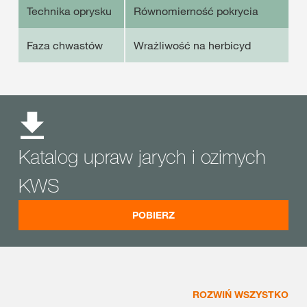
Technika oprysku
Równomierność pokrycia
Faza chwastów
Wrażliwość na herbicyd
Katalog upraw jarych i ozimych
KWS
POBIERZ
ROZWIŃ WSZYSTKO