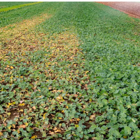
Gdzie kupić?
Sklep
myKWS
ekskl
wsparcie dla r
ZA
ZARE
Międzynaro
Grupy KWS 
kws.com/co