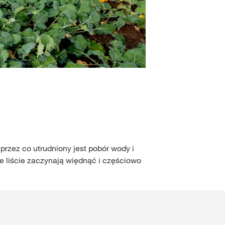
Liście więdną 
2
/
5
rzez co utrudniony jest pobór wody i
 liście zaczynają więdnąć i częściowo