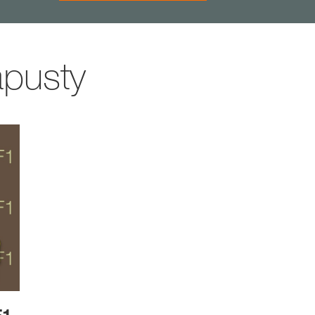
apusty