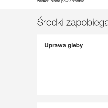
zaskorupiona powierzchnia.
Środki zapobieg
Uprawa gleby