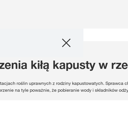
Produkty
ty
Doradztwo
enia kiłą kapusty w rz
Promocje
ntacjach roślin uprawnych z rodziny kapustowatych. Sprawca 
Co nowego?
rzenie na tyle poważnie, że pobieranie wody i składników odż
Cyfrowe rolnict
myKWS
O nas