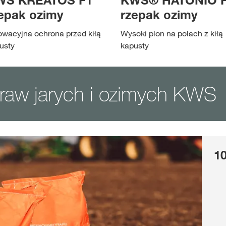
WS KREATOS F1
KWS® HATONIO 
epak ozimy
rzepak ozimy
owacyjna ochrona przed kiłą
Wysoki plon na polach z kiłą
usty
kapusty
raw jarych i ozimych KWS
10