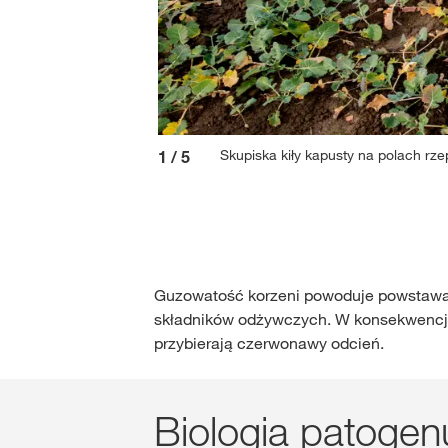
Skupiska kiły kapusty na polach rz
1
/
5
Guzowatość korzeni powoduje powstawanie
składników odżywczych. W konsekwencji 
przybierają czerwonawy odcień.
Biologia patogen