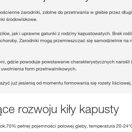
ścienne zarodniki, zdolne do przetrwania w glebie przez długi
nki środowiskowe.
zikie, jak i uprawne gatunki z rodziny kapustowatych. Brak roś
choroby. Zarodniki mogą przemieszczać się samodzielnie na ni
zeni, gdzie powoduje powstawanie charakterystycznych narośli
 uwolnienia form przetrwalnikowych.
żyć już jesienią od momentu formowania się rozety liściowej.
ące rozwoju kiły kapusty
– ok.70% pełnej pojemności polowej gleby, temperatura 20-24°C