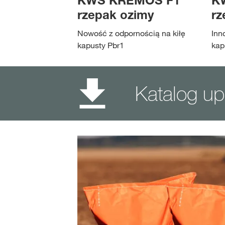
KWS KREMOS F1
K
rzepak ozimy
rz
Nowość z odpornością na kiłę
Inn
kapusty Pbr1
kap
Katalog up