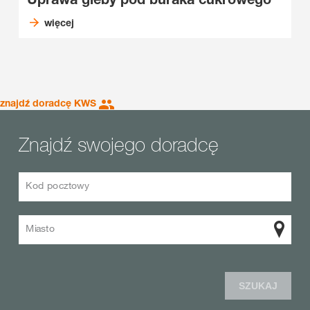
więcej
znajdź doradcę KWS
Znajdź swojego doradcę
Kod pocztowy
Miasto
SZUKAJ