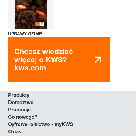
UPRAWY OZIME
Chcesz wiedzieć
więcej o KWS?
kws.com
Produkty
Doradztwo
Promocje
Co nowego?
Cyfrowe rolnictwo - myKWS
O nas