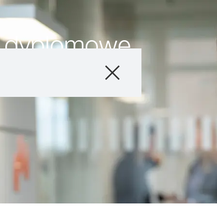
ce dyplomowe
Produkty
Doradztwo
Promocje
Co nowego?
Cyfrowe rolnict
myKWS
O nas