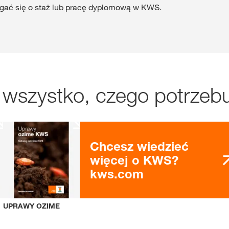
iegać się o staż lub pracę dyplomową w KWS.
 wszystko, czego potrzebu
Chcesz wiedzieć
więcej o KWS?
kws.com
UPRAWY OZIME