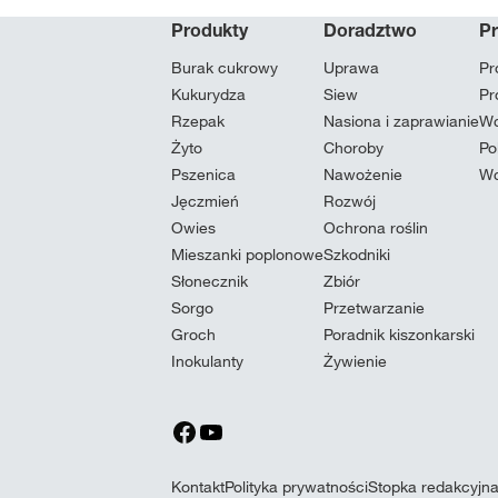
Produkty
Doradztwo
P
Burak cukrowy
Uprawa
Pr
Kukurydza
Siew
Pr
Rzepak
Nasiona i zaprawianie
Wc
Żyto
Choroby
Po
Pszenica
Nawożenie
Wc
Jęczmień
Rozwój
Owies
Ochrona roślin
Mieszanki poplonowe
Szkodniki
Słonecznik
Zbiór
Sorgo
Przetwarzanie
Groch
Poradnik kiszonkarski
Inokulanty
Żywienie
Kontakt
Polityka prywatności
Stopka redakcyjn