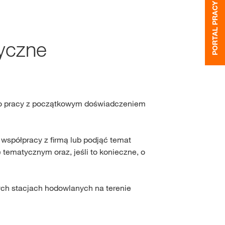
PORTAL PRACY
Inokulanty
Poradnik kiszonkarski
Zarządzanie uprawą
Kariera
Dystrybutorzy zbóż
yczne
Żywienie
Zabiegi CONVISO® SM
Dystrybutorzy rzepaku
Zakup nasion buraka c
uzywne
olników
m do pracy z początkowym doświadczeniem
LOGUJ SIĘ
współpracy z firmą lub podjąć temat
tematycznym oraz, jeśli to konieczne, o
JESTRUJ SIĘ
ych stacjach hodowlanych na terenie
dowe tematy
na
rp