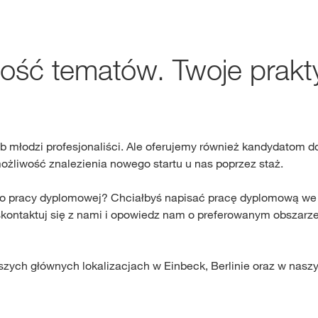
Gdzie kupić?
ość tematów. Twoje prakt
Sklep
myKWS
ekskl
wsparcie dla r
lub młodzi profesjonaliści. Ale oferujemy również kandydato
liwość znalezienia nowego startu u nas poprzez staż.
ZA
 do pracy dyplomowej? Chciałbyś napisać pracę dyplomową we 
ontaktuj się z nami i opowiedz nam o preferowanym obszarze 
ZARE
szych głównych lokalizacjach w Einbeck, Berlinie oraz w nasz
Międzynaro
Grupy KWS 
kws.com/co