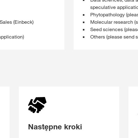
speculative applicati
Phytopathology (pleas
Sales (Einbeck)
Molecular research (s
Seed sciences (please
pplication)
Others (please send s
Następne kroki