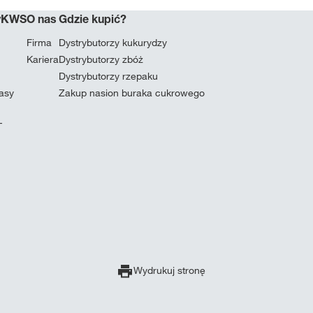
myKWS
O nas
Gdzie kupić?
Firma
Dystrybutorzy kukurydzy
Kariera
Dystrybutorzy zbóż
Dystrybutorzy rzepaku
masy
Zakup nasion buraka cukrowego
T
Wydrukuj stronę