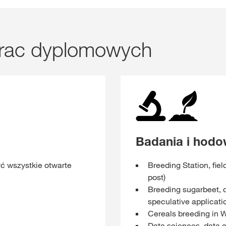
 prac dyplomowych
Badania i hodo
yć wszystkie otwarte
Breeding Station, field
post)
Breeding sugarbeet, c
speculative applicati
Cereals breeding in W
Data sciences, data a