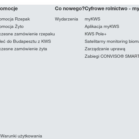
romocje
Co nowego?
Cyfrowe rolnictwo - 
omocja Rzepak
Wydarzenia
myKWS
omocja Żyto
Aplikacja myKWS
zesne zamówienie rzepaku
KWS Pole+
leć do Budapesztu z KWS
Satelitarny monitoring bio
zesne zamówienie żyta
Zarządzanie uprawą
Zabiegi CONVISO® SMAR
a
Warunki użytkowania