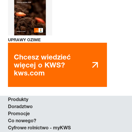
UPRAWY OZIME
Chcesz wiedzieć
więcej o KWS?
kws.com
Produkty
Doradztwo
Promocje
Co nowego?
Cyfrowe rolnictwo - myKWS