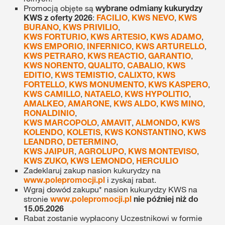
Promocją objęte są
wybrane odmiany kukurydzy
KWS z oferty 2026
:
FACILIO
,
KWS NEVO
,
KWS
BURANO
,
KWS PRIVILIO
,
KWS FORTURIO
,
KWS ARTESIO
,
KWS ADAMO
,
KWS EMPORIO
,
INFERNICO
,
KWS ARTURELLO
,
KWS PETRARO
,
KWS REACTIO
,
GARANTIO
,
KWS NORENTO
,
QUALITO
,
CABALIO
,
KWS
EDITIO
,
KWS TEMISTIO
,
CALIXTO
,
KWS
FORTELLO
,
KWS MONUMENTO
,
KWS KASPERO
,
KWS CAMILLO
,
NATAELO
,
KWS HYPOLITIO
,
AMALKEO
,
AMARONE
,
KWS ALDO
,
KWS MINO
,
RONALDINIO
,
KWS MARCOPOLO
,
AMAVIT
,
ALMONDO
,
KWS
KOLENDO
,
KOLETIS
,
KWS KONSTANTINO
,
KWS
LEANDRO
,
DETERMINO
,
KWS JAIPUR
,
AGROLUPO
,
KWS MONTEVISO
,
KWS ZUKO,
KWS LEMONDO
,
HERCULIO
Zadeklaruj zakup nasion kukurydzy na
www.polepromocji.pl
i zyskaj rabat.
Wgraj dowód zakupu* nasion kukurydzy KWS na
stronie
www.polepromocji.pl
nie później niż do
15.05.2026
Rabat zostanie wypłacony Uczestnikowi w formie