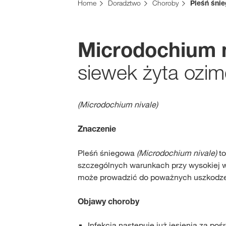
Home
Doradztwo
Choroby
Pleśń śni
Microdochium n
siewek żyta ozim
(Microdochium nivale)
Znaczenie
Pleśń śniegowa
(Microdochium nivale)
to
szczególnych warunkach przy wysokiej w
może prowadzić do poważnych uszkodzeń 
Objawy choroby
Infekcja następuje już jesienią za po