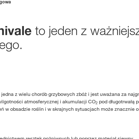
egowa
Gdzie kupić?
to jeden z ważniej
ivale
Sklep
ego.
myKWS
ekskl
wsparcie dla r
ZA
 jedna z wielu chorób grzybowych zbóż i jest uważana za naj
ZARE
ilgotności atmosferycznej i akumulacji CO
pod długotrwałą 
2
w obsadzie roślin i w skrajnych sytuacjach może znacznie ob
Międzynaro
Grupy KWS 
kws.com/co
średnictwem resztek pożniwnych lub poprzez materiał siewny