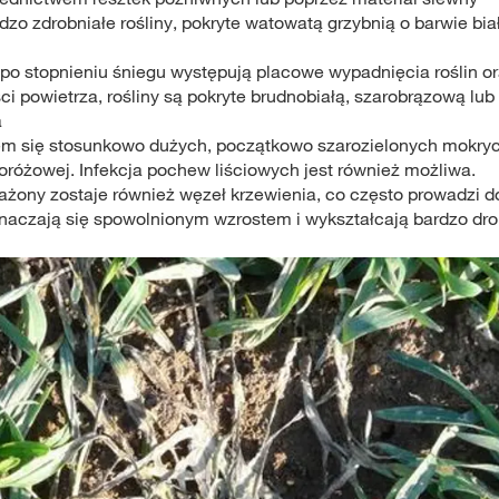
zo zdrobniałe rośliny, pokryte watowatą grzybnią o barwie bia
po stopnieniu śniegu występują placowe wypadnięcia roślin o
ci powietrza, rośliny są pokryte brudnobiałą, szarobrązową lub
a
iem się stosunkowo dużych, początkowo szarozielonych mokrych
oróżowej. Infekcja pochew liściowych jest również możliwa.
ażony zostaje również węzeł krzewienia, co często prowadzi do
dznaczają się spowolnionym wzrostem i wykształcają bardzo dro