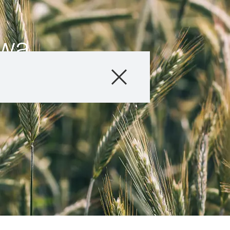
owa
Produkty
Doradztwo
Promocje
Co nowego?
Cyfrowe rolnict
myKWS
O nas