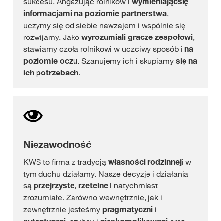
sukcesu. Angażując rolników i
wymieniając
się
informacjami na poziomie partnerstwa
,
uczymy się od siebie nawzajem i wspólnie się
rozwijamy. Jako
wyrozumiali gracze zespołowi
,
stawiamy czoła rolnikowi w uczciwy sposób i
na
poziomie oczu
. Szanujemy ich i skupiamy
się na
ich potrzebach
.
Niezawodność
KWS to firma z tradycją
własności rodzinnej
i w
tym duchu działamy. Nasze decyzje i działania
są
przejrzyste
,
rzetelne
i natychmiast
zrozumiałe. Zarówno wewnętrznie, jak i
zewnętrznie jesteśmy
pragmatyczni
i