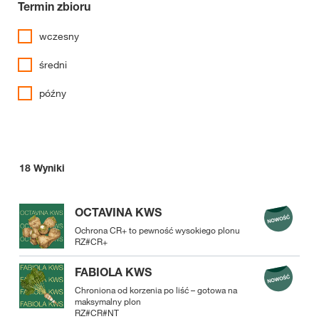
Termin zbioru
wczesny
średni
późny
18
Wyniki
OCTAVINA KWS
Ochrona CR+ to pewność wysokiego plonu
RZ#CR+
FABIOLA KWS
Chroniona od korzenia po liść – gotowa na
maksymalny plon
RZ#CR#NT