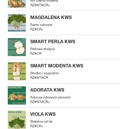
Ani cienia nicienia
RZ#NT#CR+
MAGDALENA KWS
Samo zdrowie
RZ#CR+
SMART PERLA KWS
Perłowa słodycz
RZ#CR
SMART MODENTA KWS
Słodko i wygodnie
RZ#NT#CR
ADORATA KWS
Adoruje zdrowym plonem!
RZ#NT#CR+
VIOLA KWS
Stabilna od lat
RZ#CR+