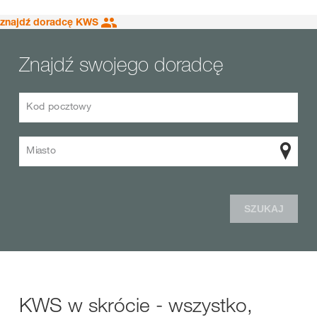
znajdź doradcę KWS
Znajdź swojego doradcę
Kod pocztowy
Miasto
SZUKAJ
KWS w skrócie - wszystko,