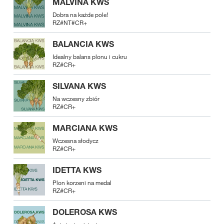
MALVINA KWS
Dobra na każde pole!
RZ#NT#CR+
BALANCIA KWS
Idealny balans plonu i cukru
RZ#CR+
SILVANA KWS
Na wczesny zbiór
RZ#CR+
MARCIANA KWS
Wczesna słodycz
RZ#CR+
IDETTA KWS
Plon korzeni na medal
RZ#CR+
DOLEROSA KWS