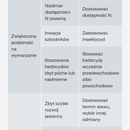
Nadmiar
Dostosować
dostępności
dostępność N
N jesienią
Inwazja
Zastosować
Zwiększona
szkodników
insektycyd
podatność
na
Stosować
wymarzanie
Stosowanie
herbicydy
herbicydów
wcześnie
zbyt późne lub
przedwschodowo
nadmierne
albo
powschodowo
Dostosować
Zbyt szybki
termin siewu,
rozwój
wybór innej
jesienny
odmiany