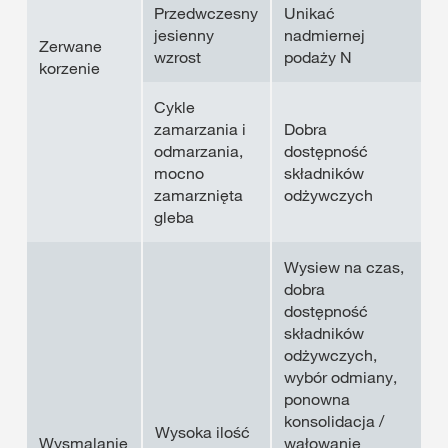
Przedwczesny
Unikać
jesienny
nadmiernej
Zerwane
wzrost
podaży N
korzenie
Cykle
zamarzania i
Dobra
odmarzania,
dostępność
mocno
składników
zamarznięta
odżywczych
gleba
Wysiew na czas,
dobra
dostępność
składników
odżywczych,
wybór odmiany,
ponowna
konsolidacja /
Wysoka ilość
Wysmalanie
wałowanie