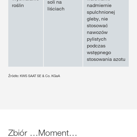
soli na
roślin
nadmiernie
liściach
spulchnionej
gleby, nie
stosować
nawozów
pylistych
podczas
wstępnego
stosowania azotu
Źródło: KWS SAAT SE & Co. KGaA
Zbiór …Moment…