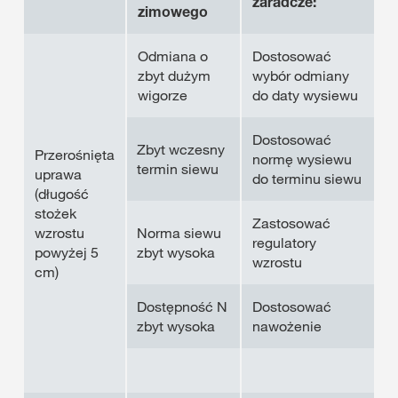
zaradcze:
zimowego
Odmiana o
Dostosować
zbyt dużym
wybór odmiany
wigorze
do daty wysiewu
Dostosować
Zbyt wczesny
Przerośnięta
normę wysiewu
termin siewu
uprawa
do terminu siewu
(długość
stożek
Zastosować
wzrostu
Norma siewu
regulatory
powyżej 5
zbyt wysoka
wzrostu
cm)
Dostępność N
Dostosować
zbyt wysoka
nawożenie