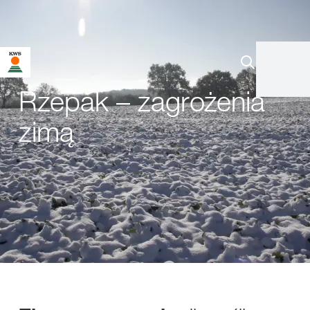
Rzepak – zagrożenia
zimą