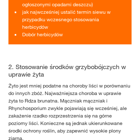
ogłoszonymi opadami deszczu)
jak najwcześniej ustalić termin siewu w
przypadku wczesnego stosowania
herbicydów
Dobór herbicydów
2. Stosowanie środków grzybobójczych w
uprawie żyta
Żyto jest mniej podatne na choroby liści w porównaniu
do innych zbóż. Najważniejsza choroba w uprawie
żyta to Rdza brunatna. Mączniak mączniak i
Rhynchosporium zwykle pojawiają się wcześniej, ale
zakażenie rzadko rozprzestrzenia się na górne
poziomy liści. Konieczne są jednak ukierunkowane
środki ochrony roślin, aby zapewnić wysokie plony
ziarna.