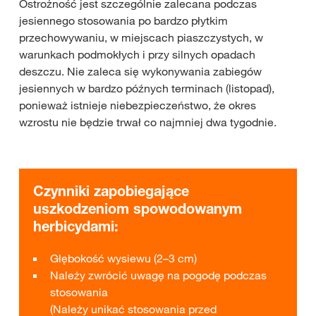
Ostrożność jest szczególnie zalecana podczas
jesiennego stosowania po bardzo płytkim
przechowywaniu, w miejscach piaszczystych, w
warunkach podmokłych i przy silnych opadach
deszczu. Nie zaleca się wykonywania zabiegów
jesiennych w bardzo późnych terminach (listopad),
ponieważ istnieje niebezpieczeństwo, że okres
wzrostu nie będzie trwał co najmniej dwa tygodnie.
Czynniki zapobiegające
uszkodzeniom spowodowanym
herbicydami:
Głębokość wysiewu (2–3 cm)
Należy zwrócić uwagę na pogodę podczas
stosowania
(Należy unikać stosowania przed