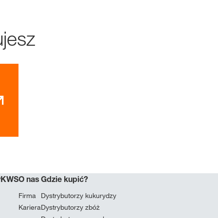
jesz
myKWS
O nas
Gdzie kupić?
Firma
Dystrybutorzy kukurydzy
Kariera
Dystrybutorzy zbóż