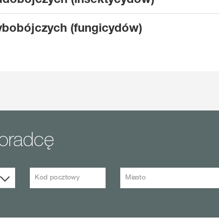
bobójczych (fungicydów)
doradcę
Kod pocztowy
Miasto