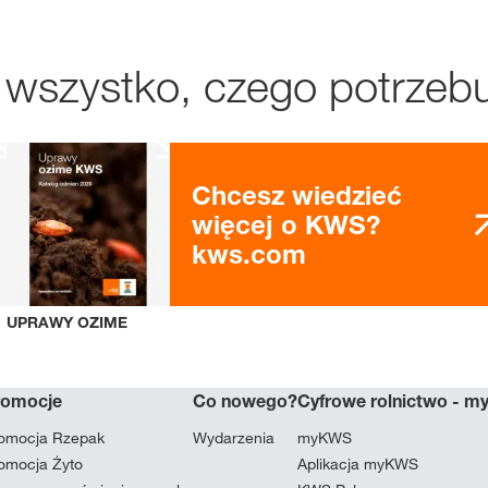
 wszystko, czego potrzebu
Chcesz wiedzieć
więcej o KWS?
kws.com
UPRAWY OZIME
romocje
Co nowego?
Cyfrowe rolnictwo - 
omocja Rzepak
Wydarzenia
myKWS
omocja Żyto
Aplikacja myKWS