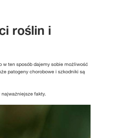
Inokulanty
Poradnik kiszonkarski
Zarządzanie uprawą
Kariera
Dystrybutorzy zbóż
 roślin i
Żywienie
Zabiegi CONVISO® SM
Dystrybutorzy rzepaku
Zakup nasion buraka c
uzywne
olników
lko w ten sposób dajemy sobie możliwość
kże patogeny chorobowe i szkodniki są
LOGUJ SIĘ
najważniejsze fakty.
JESTRUJ SIĘ
dowe tematy
na
rp