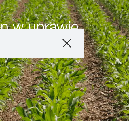
in w uprawie
Produkty
Doradztwo
Promocje
Co nowego?
Cyfrowe rolnict
myKWS
O nas