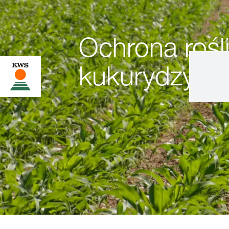
Ochrona rośl
kukurydzy