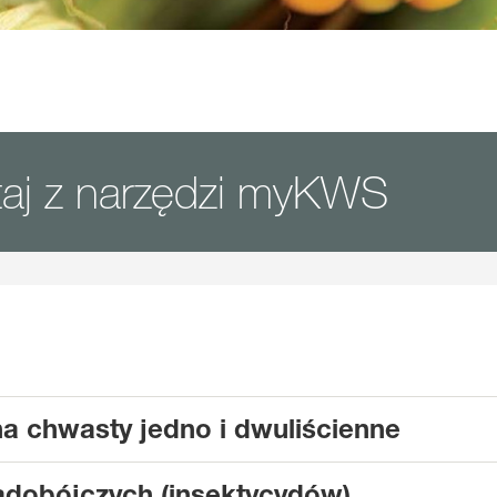
taj z narzędzi myKWS
a chwasty jedno i dwuliścienne
dobójczych (insektycydów)