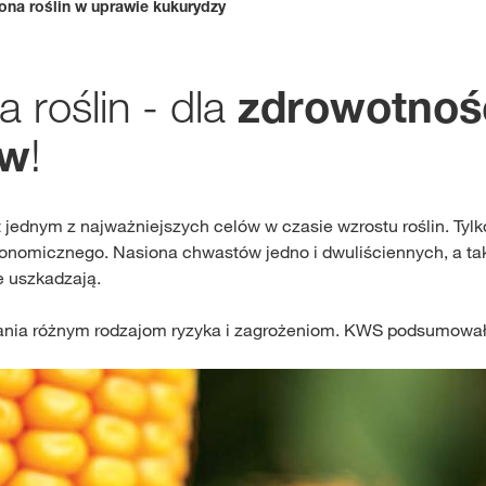
ona roślin w uprawie kukurydzy
Gdzie kupić?
 roślin - dla
zdrowotności
Sklep
!
ów
myKWS
ekskl
wsparcie dla r
t jednym z najważniejszych celów w czasie wzrostu roślin. Ty
onomicznego. Nasiona chwastów jedno i dwuliściennych, a ta
e uszkadzają.
ZA
egania różnym rodzajom ryzyka i zagrożeniom. KWS podsumował 
ZARE
Międzynaro
Grupy KWS 
kws.com/co