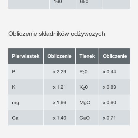
160
650
Obliczenie składników odżywczych
Pierwiastek
Obliczenie
Tlenek
Obliczenie
P
P
x 2,29
P
0
x 0,44
P
2
K
x 1,21
K
0
x 0,83
2
mg
x 1,66
MgO
x 0,60
Ca
x 1,40
CaO
x 0,71