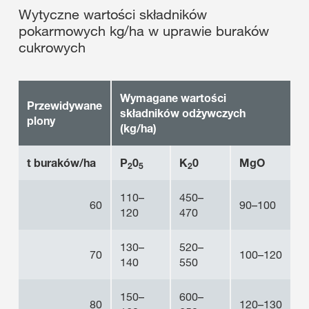
Wytyczne wartości składników
pokarmowych kg/ha w uprawie buraków
cukrowych
Wymagane wartości
Przewidywane
składników odżywczych
plony
(kg/ha)
t buraków/ha
P
0
K
0
MgO
2
5
2
110–
450–
60
90–100
120
470
130–
520–
70
100–120
140
550
150–
600–
80
120–130