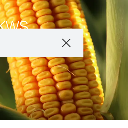
KWS
Produkty
Doradztwo
Promocje
Co nowego?
Cyfrowe rolnict
myKWS
O nas