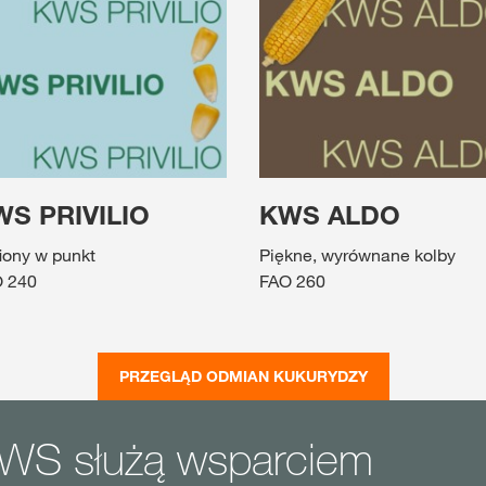
S PRIVILIO
KWS ALDO
fiony w punkt
Piękne, wyrównane kolby
 240
FAO 260
PRZEGLĄD ODMIAN KUKURYDZY
WS służą wsparciem