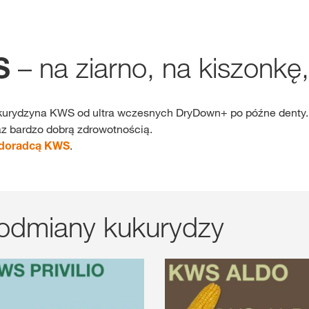
Gdzie kupić?
– na ziarno, na kiszonkę
WS
Sklep
kukurydzyna KWS od ultra wczesnych DryDown+ po późne denty
myKWS
ekskl
z bardzo dobrą zdrowotnością.
wsparcie dla r
 doradcą KWS
.
ZA
ZARE
 odmiany kukurydzy
Międzynaro
Grupy KWS 
kws.com/co