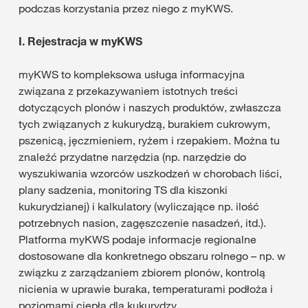
podczas korzystania przez niego z myKWS.
I.
Rejestracja w myKWS
myKWS to kompleksowa usługa informacyjna
związana z przekazywaniem istotnych treści
dotyczących plonów i naszych produktów, zwłaszcza
tych związanych z kukurydzą, burakiem cukrowym,
pszenicą, jęczmieniem, ryżem i rzepakiem. Można tu
znaleźć przydatne narzędzia (np. narzędzie do
wyszukiwania wzorców uszkodzeń w chorobach liści,
plany sadzenia, monitoring TS dla kiszonki
kukurydzianej) i kalkulatory (wyliczające np. ilość
potrzebnych nasion, zagęszczenie nasadzeń, itd.).
Platforma myKWS podaje informacje regionalne
dostosowane dla konkretnego obszaru rolnego – np. w
związku z zarządzaniem zbiorem plonów, kontrolą
nicienia w uprawie buraka, temperaturami podłoża i
poziomami ciepła dla kukurydzy.