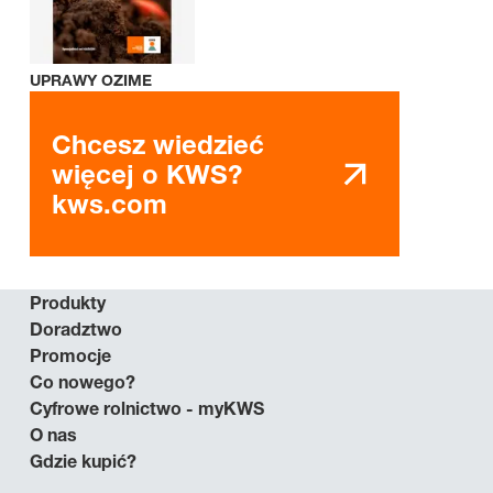
UPRAWY OZIME
Chcesz wiedzieć
więcej o KWS?
kws.com
Produkty
Doradztwo
Promocje
Co nowego?
Cyfrowe rolnictwo - myKWS
O nas
Gdzie kupić?