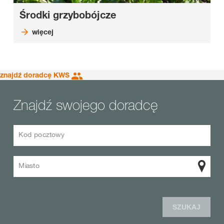
Środki grzybobójcze
więcej
znajdź doradcę KWS
Znajdź swojego doradcę
Kod pocztowy
Miasto
SZUKAJ