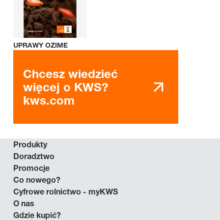
UPRAWY OZIME
Chcesz wiedzieć
więcej o KWS?
kws.com
Produkty
Doradztwo
Promocje
Co nowego?
Cyfrowe rolnictwo - myKWS
O nas
Gdzie kupić?