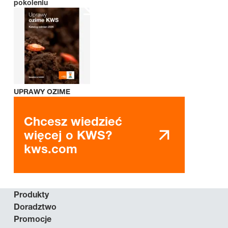
pokoleniu
UPRAWY OZIME
Chcesz wiedzieć
więcej o KWS?
kws.com
Produkty
Doradztwo
Promocje