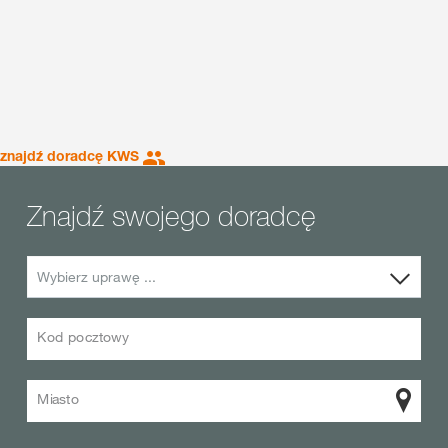
znajdź doradcę KWS
Znajdź swojego doradcę
Wybierz uprawę ...
Kod pocztowy
Miasto